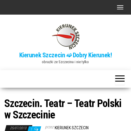
Przejdź
P
do
r
treści
z
e
ł
ą
Kierunek Szczecin ➫ Dobry Kierunek!
c
obrazki ze Szczecina i nie tylko
z
n
a
w
i
Szczecin. Teatr – Teatr Polski
g
w Szczecinie
a
c
przez
KIERUNEK SZCZECIN
25/07/2013
1