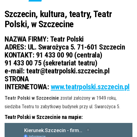
j
ę
Szczecin, kultura, teatry, Teatr
Polski, w Szczecine
NAZWA FIRMY:
Teatr Polski
ADRES:
UL. Swarożyca 5. 71-601 Szczecin
KONTAKT:
91 433 00 90 (centrala)
91 433 00 75 (sekretariat teatru)
e-mail:
teatr@teatrpolski.szczecin.pl
STRONA
INTERNETOWA:
www.teatrpolski.szczecin.pl
Teatr Polski w Szczecinie
został założony w 1949 roku,
siedziba Teatru to zabytkowy budynek przy ul. Swarożyca 5.
Teatr Polski w Szczecinie na mapie: