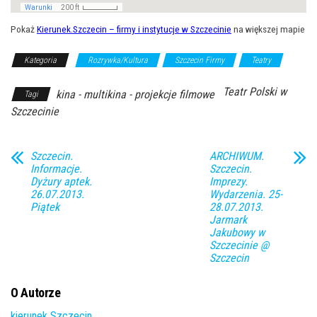
Pokaż
Kierunek.Szczecin – firmy i instytucje w Szczecinie
na większej mapie
Kategoria
Rozrywka/Kultura
Szczecin Firmy
Teatry
Teatr Polski w
kina - multikina - projekcje filmowe
Tagi
Szczecinie
Szczecin.
ARCHIWUM.
Informacje.
Szczecin.
Dyżury aptek.
Imprezy.
26.07.2013.
Wydarzenia. 25-
Piątek
28.07.2013.
Jarmark
Jakubowy w
Szczecinie @
Szczecin
O Autorze
kierunek Szczecin