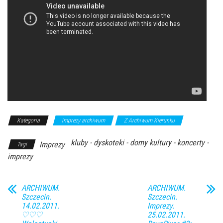
Kategoria
imprezy archiwum
Z Archiwum Kierunku
kluby - dyskoteki - domy kultury - koncerty -
Imprezy
Tagi
imprezy
ARCHIWUM.
ARCHIWUM.
Szczecin.
Szczecin.
14.02.2011.
Imprezy.
♡♡♡
25.02.2011.