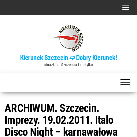
Przejdź
P
do
r
treści
z
e
ł
ą
Kierunek Szczecin ➫ Dobry Kierunek!
c
obrazki ze Szczecina i nie tylko
z
n
a
w
i
ARCHIWUM. Szczecin.
g
Imprezy. 19.02.2011. Italo
a
Disco Night – karnawałowa
c