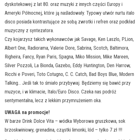
dyskotekowej z lat 80. oraz muzyki z innych części Europy i
Ameryki Północnej, które
ją naśladowały. Typowy utwór nurtu italo
disco posiada kontrastujące ze sobą zwrotki i refren oraz podkład
muzyczny z syntezatora.
Czy kojarzysz takich wykonawców jak Savage, Ken Laszlo, P.Lion,
Albert One, Radiorama, Valerie Dore, Sabrina, Scotch, Baltimora,
Righeira, Fancy, Ryan Paris, Spagna, Miko Mission, Mike Mareen,
Silver Pozzoli, La Bionda, Gazebo, Eddy Huntington, Den Harrow,
Ricchi e Poveri, Toto Cotugno, C. C. Catch, Bad Boys Blue, Modern
Talking… Jeśli tak to śmiało przybywaj. Będziemy się bawić przy
muzyce, i w klimacie, Italo/Euro Disco. Czeka nas podróż
sentymentalna, lecz z lekkim przymrużeniem oka.
UWAGA na promocje!
W barze Drink Dolce Vita – wódka Wyborowa gruszkowa, sok
brzoskwiniowy, grenadina, cząstki limonki, lód – tylko 7 zł !!!