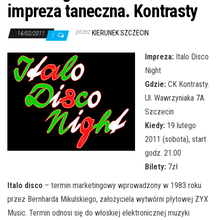
j
impreza taneczna. Kontrasty
ę
przez
KIERUNEK SZCZECIN
14/02/2011
1
Impreza:
Italo Disco
Night
Gdzie:
CK Kontrasty.
Ul. Wawrzyniaka 7A.
Szczecin
Kiedy:
19 lutego
2011 (sobota), start
godz. 21:00
Bilety:
7zł
Italo disco
– termin marketingowy wprowadzony w 1983 roku
przez Bernharda Mikulskiego, założyciela wytwórni płytowej ZYX
Music. Termin odnosi się do włoskiej elektronicznej muzyki