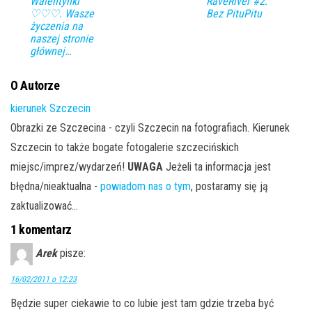
Walentynki
RaveRiver #2:
♡♡♡. Wasze
Bez PituPitu
życzenia na
naszej stronie
głównej…
O Autorze
kierunek Szczecin
Obrazki ze Szczecina - czyli Szczecin na fotografiach. Kierunek
Szczecin to także bogate fotogalerie szczecińskich
miejsc/imprez/wydarzeń!
UWAGA
Jeżeli ta informacja jest
błędna/nieaktualna -
powiadom nas o tym
, postaramy się ją
zaktualizować...
1 komentarz
Arek
pisze:
16/02/2011 o 12:23
Będzie super ciekawie to co lubie jest tam gdzie trzeba być