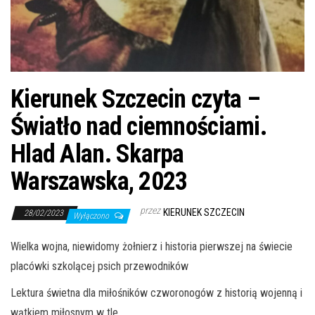
j
ę
Kierunek Szczecin czyta –
Światło nad ciemnościami.
Hlad Alan. Skarpa
Warszawska, 2023
przez
KIERUNEK SZCZECIN
28/02/2023
Wyłączono
Wielka wojna, niewidomy żołnierz i historia pierwszej na świecie
placówki szkolącej psich przewodników
Lektura świetna dla miłośników czworonogów z historią wojenną i
wątkiem miłosnym w tle.