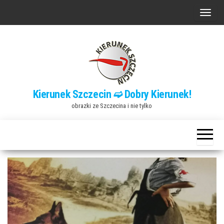
Przejdź
P
do
r
treści
z
e
ł
ą
Kierunek Szczecin ➫ Dobry Kierunek!
c
obrazki ze Szczecina i nie tylko
z
n
a
w
i
g
a
c