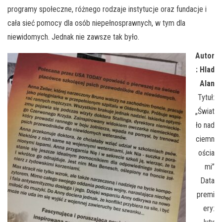
programy społeczne, różnego rodzaje instytucje oraz fundacje i
cała sieć pomocy dla osób niepełnosprawnych, w tym dla
niewidomych. Jednak nie zawsze tak było.
Autor
: Hlad
Alan
Tytuł:
„Świat
ło nad
ciemn
ościa
mi”
Data
premi
ery: