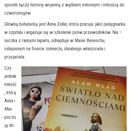
sposób łączy historię wojenną z wątkiem miłosnym i miłością do
czworonogów.
Główną bohaterką jest Anna Zeller, która pracuje jako pielęgniarka
w szpitalu i angażuje się w szkolenie psów przewodników. Nia –
suczka z rannymi łapami, odnajduje w Maxie Beneschu,
oślepionym na froncie żołnierzu, idealnego właściciela i
przyjaciela.
Czy
jednak
miłość
, którą
Anna i
Max
poczu
ją do