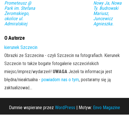
Prometeusz @
Nowy Ja, Nowa
Park im. Stefana
Ty. Budrowski
Żeromskiego,
Mariusz,
okolice ul.
Juncewicz
Admiralskiej
Agnieszka.
O Autorze
kierunek Szczecin
Obrazki ze Szczecina - czyli Szczecin na fotografiach. Kierunek
Szczecin to także bogate fotogalerie szczecińskich
miejsc/imprez/wydarzeń!
UWAGA
Jeżeli ta informacja jest
błędna/nieaktualna -
powiadom nas o tym
, postaramy się ją
zaktualizować...
Dumnie wspierane przez
WordPress
|
Motyw:
Envo Magazine