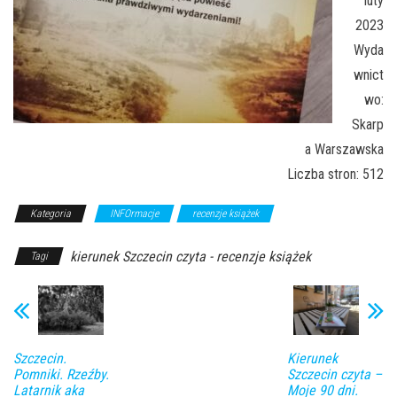
luty
2023
Wyda
wnict
wo:
Skarp
a Warszawska
Liczba stron: 512
Kategoria
INFOrmacje
recenzje książek
kierunek Szczecin czyta - recenzje książek
Tagi
Szczecin.
Kierunek
Pomniki. Rzeźby.
Szczecin czyta –
Latarnik aka
Moje 90 dni.