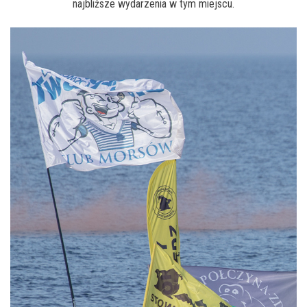
j
najbliższe wydarzenia w tym miejscu.
ę