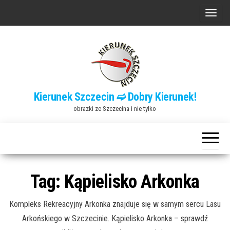
Przejdź
P
do
r
treści
z
e
ł
ą
Kierunek Szczecin ➫ Dobry Kierunek!
c
obrazki ze Szczecina i nie tylko
z
n
a
w
i
Tag:
Kąpielisko Arkonka
g
a
Kompleks Rekreacyjny Arkonka znajduje się w samym sercu Lasu
c
Arkońskiego w Szczecinie. Kąpielisko Arkonka – sprawdź