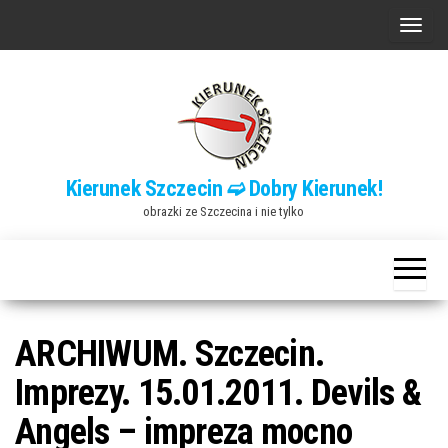
Przejdź
P
do
r
treści
z
e
ł
ą
Kierunek Szczecin ➫ Dobry Kierunek!
c
obrazki ze Szczecina i nie tylko
z
n
a
w
i
ARCHIWUM. Szczecin.
g
Imprezy. 15.01.2011. Devils &
a
Angels – impreza mocno
c