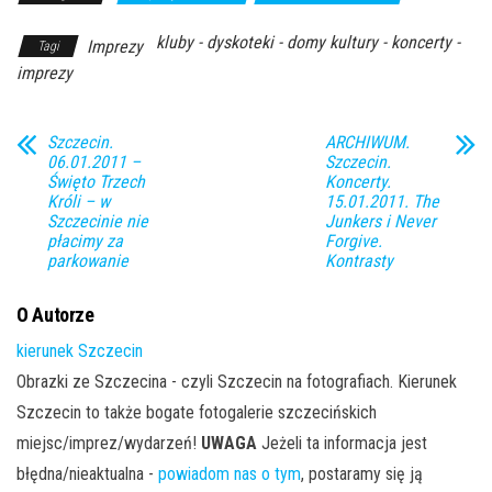
kluby - dyskoteki - domy kultury - koncerty -
Imprezy
Tagi
imprezy
Szczecin.
ARCHIWUM.
06.01.2011 –
Szczecin.
Święto Trzech
Koncerty.
Króli – w
15.01.2011. The
Szczecinie nie
Junkers i Never
płacimy za
Forgive.
parkowanie
Kontrasty
O Autorze
kierunek Szczecin
Obrazki ze Szczecina - czyli Szczecin na fotografiach. Kierunek
Szczecin to także bogate fotogalerie szczecińskich
miejsc/imprez/wydarzeń!
UWAGA
Jeżeli ta informacja jest
błędna/nieaktualna -
powiadom nas o tym
, postaramy się ją