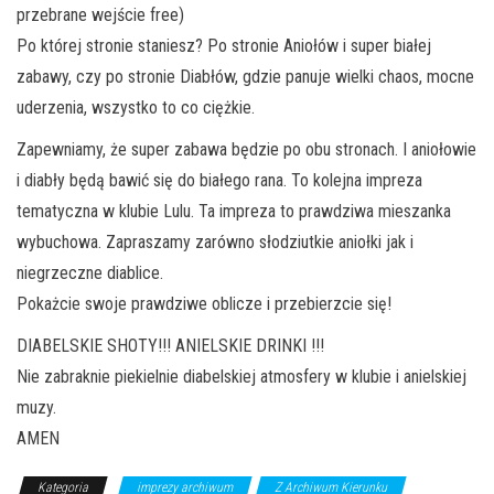
przebrane wejście free)
Po której stronie staniesz? Po stronie Aniołów i super białej
zabawy, czy po stronie Diabłów, gdzie panuje wielki chaos,
mocne
uderzenia, wszystko to co ciężkie.
Zapewniamy, że super zabawa będzie po obu stronach. I aniołowie
i diabły będą bawić się do białego rana. To kolejna impreza
tematyczna w klubie Lulu. Ta impreza to prawdziwa mieszanka
wybuchowa. Zapraszamy zarówno słodziutkie aniołki jak i
niegrzeczne diablice.
Pokażcie swoje prawdziwe oblicze i przebierzcie się!
DIABELSKIE SHOTY!!! ANIELSKIE DRINKI !!!
Nie zabraknie piekielnie diabelskiej atmosfery w klubie i anielskiej
muzy.
AMEN
Kategoria
imprezy archiwum
Z Archiwum Kierunku