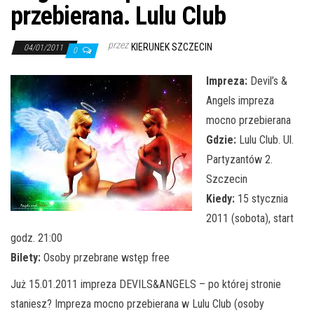
j
przebierana. Lulu Club
ę
przez
KIERUNEK SZCZECIN
04/01/2011
0
Impreza:
Devil’s &
Angels impreza
mocno przebierana
Gdzie:
Lulu Club. Ul.
Partyzantów 2.
Szczecin
Kiedy:
15 stycznia
2011 (sobota), start
godz. 21:00
Bilety:
Osoby przebrane wstęp free
Już 15.01.2011 impreza DEVILS&ANGELS – po której stronie
staniesz? Impreza mocno przebierana w Lulu Club (osoby