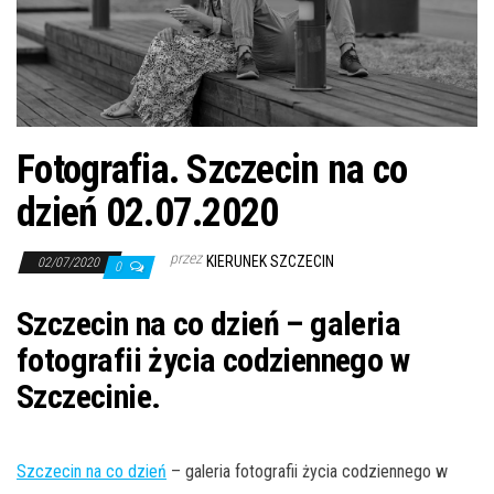
j
ę
Fotografia. Szczecin na co
dzień 02.07.2020
przez
KIERUNEK SZCZECIN
02/07/2020
0
Szczecin na co dzień – galeria
fotografii życia codziennego w
Szczecinie.
Szczecin na co dzień
– galeria fotografii życia codziennego w