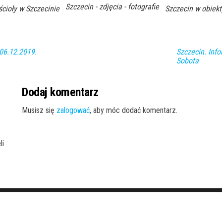
Szczecin - zdjęcia - fotografie
ścioły w Szczecinie
Szczecin w obiekt
 06.12.2019.
Szczecin. Info
Sobota
Dodaj komentarz
Musisz się
zalogować
, aby móc dodać komentarz.
li
Dumnie wspierane przez
WordPress
|
Motyw:
Envo Magazine