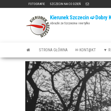
Przejdź
FOTOGRAFIE
SZCZECIN NA CO DZIEŃ
do
Kierunek Szczecin ➫ Dobry K
treści
obrazki ze Szczecina i nie tylko
STRONA GŁÓWNA
✉ KONT@KT
▼ R