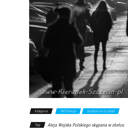
Kategoria
INFOrmacje
Szczecin na co dzień
Aleja Wojska Polskiego skąpana w słońcu
Tagi