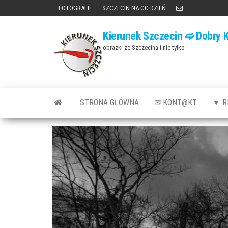
Przejdź
FOTOGRAFIE
SZCZECIN NA CO DZIEŃ
do
Kierunek Szczecin ➫ Dobry K
treści
obrazki ze Szczecina i nie tylko
STRONA GŁÓWNA
✉ KONT@KT
▼ R