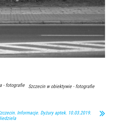
a - fotografie
Szczecin w obiektywie - fotografie
zczecin. Informacje. Dyżury aptek. 10.03.2019.
iedziela