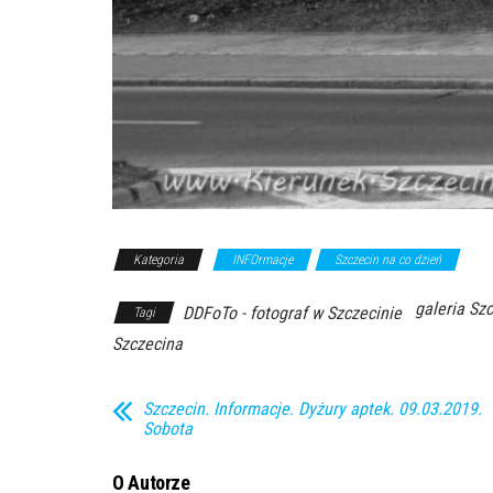
Kategoria
INFOrmacje
Szczecin na co dzień
galeria Sz
DDFoTo - fotograf w Szczecinie
Tagi
Szczecina
Szczecin. Informacje. Dyżury aptek. 09.03.2019.
Sobota
O Autorze