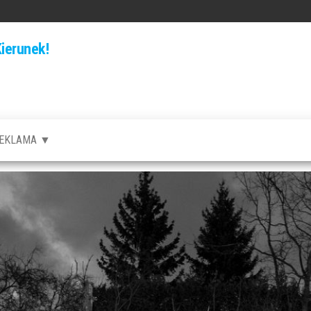
ierunek!
EKLAMA ▼