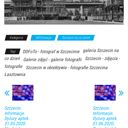
Kategoria
INFOrmacje
Szczecin na co dzień
galeria Szczecin na
DDFoTo - fotograf w Szczecinie
Tagi
co dzień
Szczecin - zdjęcia -
Galerie zdjęć - galerie fotografii
fotografie
Szczecin w obiektywie - fotografie Szczecina
Łasztownia
Szczecin.
Szczecin.
Informacje.
Informacje.
Dyżury aptek.
Dyżury aptek.
31.05.2020.
01.06.2020.