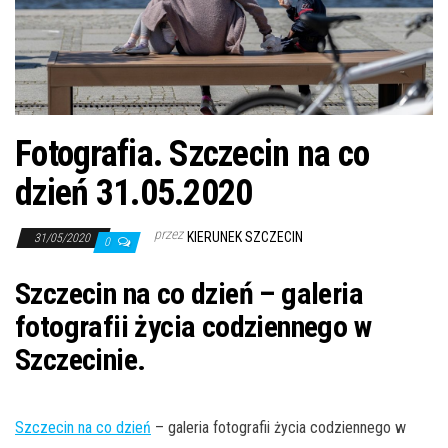
j
ę
Fotografia. Szczecin na co
dzień 31.05.2020
przez
KIERUNEK SZCZECIN
31/05/2020
0
Szczecin na co dzień – galeria
fotografii życia codziennego w
Szczecinie.
Szczecin na co dzień
– galeria fotografii życia codziennego w