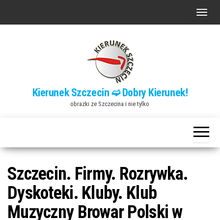
Przejdź
P
do
r
treści
z
e
ł
ą
Kierunek Szczecin ➫ Dobry Kierunek!
c
obrazki ze Szczecina i nie tylko
z
n
a
w
i
Szczecin. Firmy. Rozrywka.
g
Dyskoteki. Kluby. Klub
a
Muzyczny Browar Polski w
c