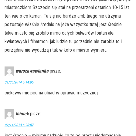
miasteczkiem Szczecin się stał na przestrzeni ostanich 10-15 lat
ten wie o co kaman. Tu się nic bardzo ambitnego nie utrzyma
pozostaje właśnie średnio na jeża wszystko tutaj jest średnie
takie miasto się zrobiło mimo całych bulwarów fontan alei
kwiatowych i filharmoni jak ludzie tu porzadnie nie zarobia to i
porządnie nie wydadzą i tak w koło a miasto wymiera.
warszawawianka
pisze:
31/05/2014 o 14:05
ciekaww miejsce na obiad w oprawie muzycznej
Ibiniek
pisze:
02/11/2013 o 20:07
jest średnio – miejmy nadzieję że to po prostu niedomagania