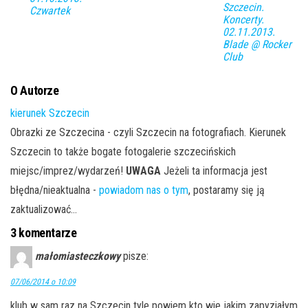
Szczecin.
Czwartek
Koncerty.
02.11.2013.
Blade @ Rocker
Club
O Autorze
kierunek Szczecin
Obrazki ze Szczecina - czyli Szczecin na fotografiach. Kierunek
Szczecin to także bogate fotogalerie szczecińskich
miejsc/imprez/wydarzeń!
UWAGA
Jeżeli ta informacja jest
błędna/nieaktualna -
powiadom nas o tym
, postaramy się ją
zaktualizować...
3 komentarze
małomiasteczkowy
pisze:
07/06/2014 o 10:09
klub w sam raz na Szczecin tyle powiem kto wie jakim zapyziałym