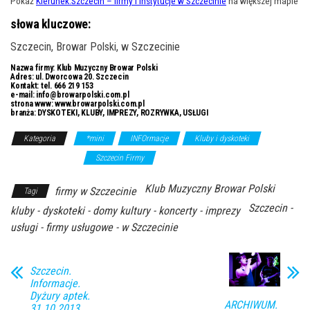
Pokaż
Kierunek.Szczecin – firmy i instytucje w Szczecinie
na większej mapie
słowa kluczowe:
Szczecin, Browar Polski, w Szczecinie
Nazwa firmy:
Klub Muzyczny Browar Polski
Adres:
ul. Dworcowa 20. Szczecin
Kontakt:
tel. 666 219 153
e-mail:
info@browarpolski.com.pl
strona www:
www.browarpolski.com.pl
branża:
DYSKOTEKI, KLUBY, IMPREZY, ROZRYWKA, USŁUGI
Kategoria
*mini
INFOrmacje
Kluby i dyskoteki
Rozrywka/Kultura
Szczecin Firmy
Klub Muzyczny Browar Polski
firmy w Szczecinie
Tagi
Szczecin -
kluby - dyskoteki - domy kultury - koncerty - imprezy
usługi - firmy usługowe - w Szczecinie
Szczecin.
Informacje.
Dyżury aptek.
ARCHIWUM.
31.10.2013.