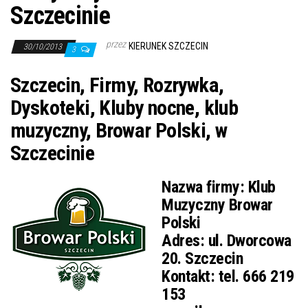
j
Szczecinie
ę
przez
KIERUNEK SZCZECIN
30/10/2013
3
Szczecin, Firmy, Rozrywka,
Dyskoteki, Kluby nocne, klub
muzyczny, Browar Polski, w
Szczecinie
Nazwa firmy:
Klub
Muzyczny Browar
Polski
Adres:
ul. Dworcowa
20. Szczecin
Kontakt:
tel. 666 219
153