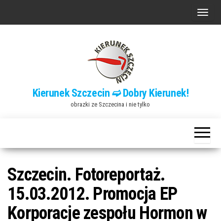
Przejdź
P
do
r
treści
z
e
ł
ą
Kierunek Szczecin ➫ Dobry Kierunek!
c
obrazki ze Szczecina i nie tylko
z
n
a
w
i
Szczecin. Fotoreportaż.
g
15.03.2012. Promocja EP
a
Korporacje zespołu Hormon w
c