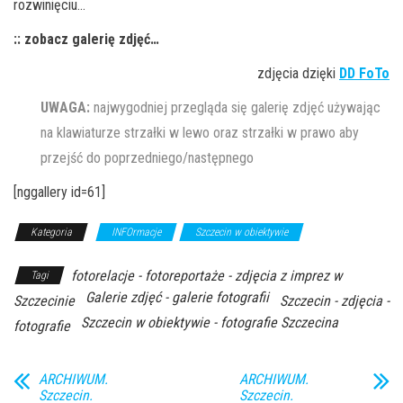
rozwinięciu…
:: zobacz galerię zdjęć…
zdjęcia dzięki
DD FoTo
UWAGA:
najwygodniej przegląda się galerię zdjęć używając
na klawiaturze strzałki w lewo oraz strzałki w prawo aby
przejść do poprzedniego/następnego
[nggallery id=61]
Kategoria
INFOrmacje
Szczecin w obiektywie
fotorelacje - fotoreportaże - zdjęcia z imprez w
Tagi
Galerie zdjęć - galerie fotografii
Szczecinie
Szczecin - zdjęcia -
Szczecin w obiektywie - fotografie Szczecina
fotografie
ARCHIWUM.
ARCHIWUM.
Szczecin.
Szczecin.