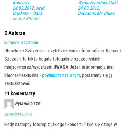
Koncerty.
Wydarzenia/spektakl.
24.03.2012. Acid
24.03.2012.
Drinkers – Back
Dobranoc Mr. Blues
on the Streets
O Autorze
kierunek Szczecin
Obrazki ze Szczecina - czyli Szczecin na fotografiach. Kierunek
Szczecin to także bogate fotogalerie szczecińskich
miejsc/imprez/wydarzeń!
UWAGA
Jeżeli ta informacja jest
błędna/nieaktualna -
powiadom nas o tym
, postaramy się ją
zaktualizować...
11 komentarzy
Pytanie
pisze:
22/10/2014 o 07:11
kiedy następny fotorep z jakiegoś koncertu? tyle się dzieje w