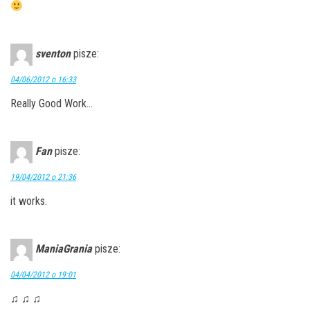
sventon
pisze:
04/06/2012 o 16:33
Really Good Work…
Fan
pisze:
19/04/2012 o 21:36
it works.
ManiaGrania
pisze:
04/04/2012 o 19:01
♫ ♫ ♫