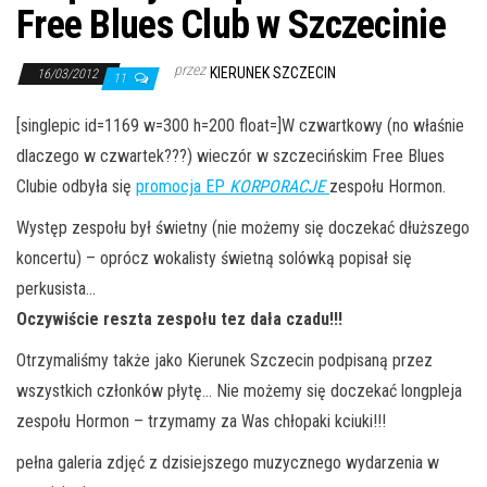
j
Free Blues Club w Szczecinie
ę
przez
KIERUNEK SZCZECIN
16/03/2012
11
[singlepic id=1169 w=300 h=200 float=]W czwartkowy (no właśnie
dlaczego w czwartek???) wieczór w szczecińskim Free Blues
Clubie odbyła się
promocja EP
KORPORACJE
zespołu Hormon.
Występ zespołu był świetny (nie możemy się doczekać dłuższego
koncertu) – oprócz wokalisty świetną solówką popisał się
perkusista…
Oczywiście reszta zespołu tez dała czadu!!!
Otrzymaliśmy także jako Kierunek Szczecin podpisaną przez
wszystkich członków płytę… Nie możemy się doczekać longpleja
zespołu Hormon – trzymamy za Was chłopaki kciuki!!!
pełna galeria zdjęć z dzisiejszego muzycznego wydarzenia w