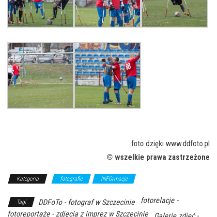
foto dzięki www.ddfoto.pl
© wszelkie prawa zastrzeżone
Kategoria
fotografie
INFOrmacje
fotorelacje -
DDFoTo - fotograf w Szczecinie
Tagi
fotoreportaże - zdjęcia z imprez w Szczecinie
Galerie zdjęć -