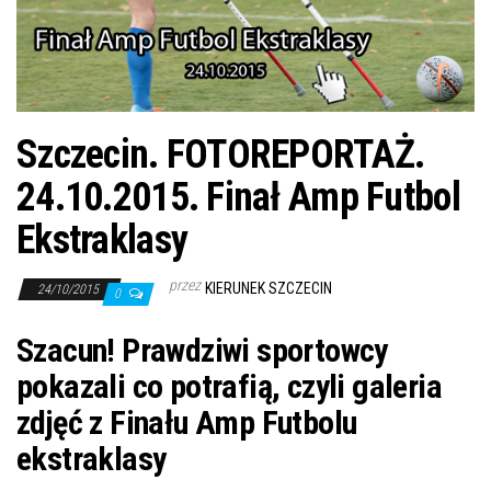
j
ę
Szczecin. FOTOREPORTAŻ.
24.10.2015. Finał Amp Futbol
Ekstraklasy
przez
KIERUNEK SZCZECIN
24/10/2015
0
Szacun! Prawdziwi sportowcy
pokazali co potrafią, czyli galeria
zdjęć z Finału Amp Futbolu
ekstraklasy