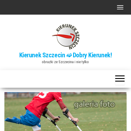
Przejdź
P
do
r
treści
z
e
ł
ą
Kierunek Szczecin ➫ Dobry Kierunek!
c
obrazki ze Szczecina i nie tylko
z
n
a
w
i
g
a
c