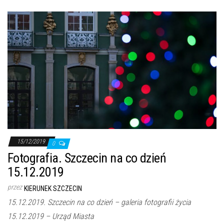
j
ę
15/12/2019
0
Fotografia. Szczecin na co dzień
15.12.2019
przez
KIERUNEK SZCZECIN
15.12.2019. Szczecin na co dzień – galeria fotografii życia
15.12.2019 – Urząd Miasta