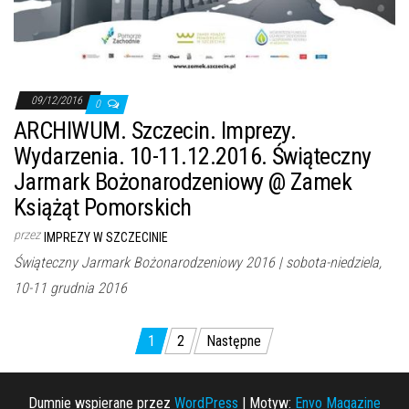
09/12/2016
0
ARCHIWUM. Szczecin. Imprezy.
Wydarzenia. 10-11.12.2016. Świąteczny
Jarmark Bożonarodzeniowy @ Zamek
Książąt Pomorskich
przez
IMPREZY W SZCZECINIE
Świąteczny Jarmark Bożonarodzeniowy 2016 | sobota-niedziela,
10-11 grudnia 2016
Stronicowanie
1
2
Następne
wpisów
Dumnie wspierane przez
WordPress
|
Motyw:
Envo Magazine