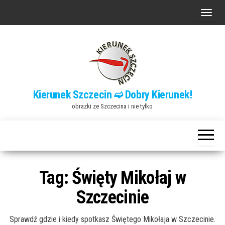
Przejdź
P
do
r
treści
z
e
ł
ą
Kierunek Szczecin ➫ Dobry Kierunek!
c
obrazki ze Szczecina i nie tylko
z
n
a
w
i
Tag:
Święty Mikołaj w
g
Szczecinie
a
c
Sprawdź gdzie i kiedy spotkasz Świętego Mikołaja w Szczecinie.