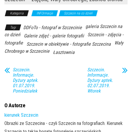
Kategoria
INFOrmacje
Szczecin na co dzień
galeria Szczecin na
DDFoTo - fotograf w Szczecinie
Tagi
co dzień
Szczecin - zdjęcia -
Galerie zdjęć - galerie fotografii
fotografie
Wały
Szczecin w obiektywie - fotografie Szczecina
Chrobrego w Szczecinie
Łasztownia
Szczecin.
Szczecin.
Informacje.
Informacje.
Dyżury aptek.
Dyżury aptek.
01.07.2019.
02.07.2019.
Poniedziałek
Wtorek
O Autorze
kierunek Szczecin
Obrazki ze Szczecina - czyli Szczecin na fotografiach. Kierunek
Szczecin to także bogate fotogalerie szczecińskich