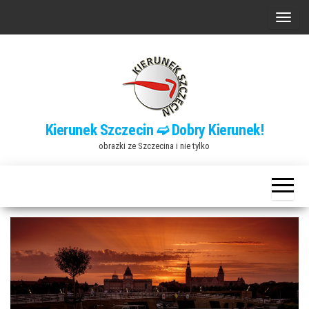
Przejdź
P
do
r
treści
z
e
ł
ą
Kierunek Szczecin ➫ Dobry Kierunek!
c
obrazki ze Szczecina i nie tylko
z
n
a
w
i
g
a
c