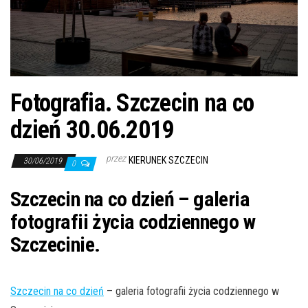
j
ę
Fotografia. Szczecin na co
dzień 30.06.2019
przez
KIERUNEK SZCZECIN
30/06/2019
0
Szczecin na co dzień – galeria
fotografii życia codziennego w
Szczecinie.
Szczecin na co dzień
– galeria fotografii życia codziennego w