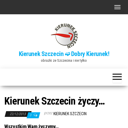
Przejdź
P
do
r
treści
z
e
ł
ą
Kierunek Szczecin ➫ Dobry Kierunek!
c
obrazki ze Szczecina i nie tylko
z
n
a
w
i
Kierunek Szczecin życzy…
g
a
przez
KIERUNEK SZCZECIN
22/12/2013
0
c
Wszystkim Wam życzymy…