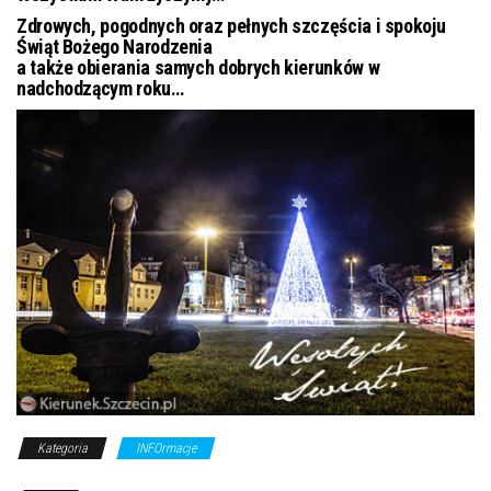
j
Zdrowych, pogodnych oraz pełnych szczęścia i spokoju
ę
Świąt Bożego Narodzenia
a także obierania samych dobrych kierunków w
nadchodzącym roku…
Kategoria
INFOrmacje