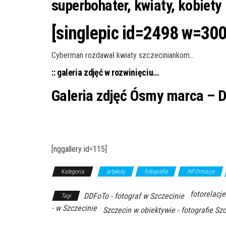
superbohater, kwiaty, kobiety
[singlepic id=2498 w=300
Cyberman rozdawał kwiaty szczeciniankom…
:: galeria zdjęć w rozwinięciu…
Galeria zdjęć Ósmy marca – D
[nggallery id=115]
Kategoria
artykuły
fotografie
INFOrmacje
fotorelacje
DDFoTo - fotograf w Szczecinie
Tagi
- w Szczecinie
Szczecin w obiektywie - fotografie Sz