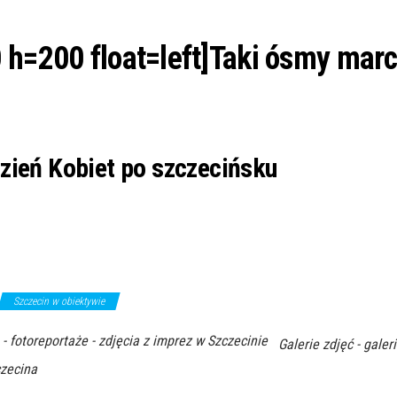
 h=200 float=left]Taki ósmy marc
zień Kobiet po szczecińsku
Szczecin w obiektywie
 - fotoreportaże - zdjęcia z imprez w Szczecinie
Galerie zdjęć - galeri
czecina