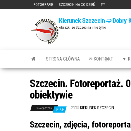
Przejdź
FOTOGRAFIE
SZCZECIN NA CO DZIEŃ
do
Kierunek Szczecin ➫ Dobry K
treści
obrazki ze Szczecina i nie tylko
STRONA GŁÓWNA
✉ KONT@KT
▼ R
Szczecin. Fotoreportaż. 
obiektywie
przez
KIERUNEK SZCZECIN
08/03/2013
0
Szczecin, zdjęcia, fotoreport