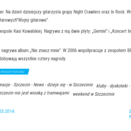
er. Na dzień dzisiejszy gitarzysta grupy Night Crawlers oraz In Rock.
itarowych”Wojny gitarowe”.
spole Kasi Kowalskiej. Nagrywa z nią dwie płyty: „Gemini” i „Koncert 
órą nagrywa album „Nie znasz mnie”. W 2006 współpracuje z zespołem B
obywają wszystkie cztery nagrody.
rchiwum Kierunku
macje - Szczecin - News - dzieje się - w Szczecinie
kluby - dyskoteki 
zczecin nie jest wioską z tramwajami
weekend w Szczecinie
03.2014.
S
N