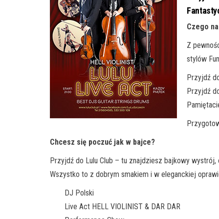
Fantastyc
Czego na
Z pewnośc
stylów Funk
Przyjdź do
Przyjdź do
Pamiętacie
Przygotow
Chcesz się poczuć jak w bajce?
Przyjdź do Lulu Club – tu znajdziesz bajkowy wystrój, 
Wszystko to z dobrym smakiem i w eleganckiej oprawi
DJ Polski
Live Act HELL VIOLINIST & DAR DAR