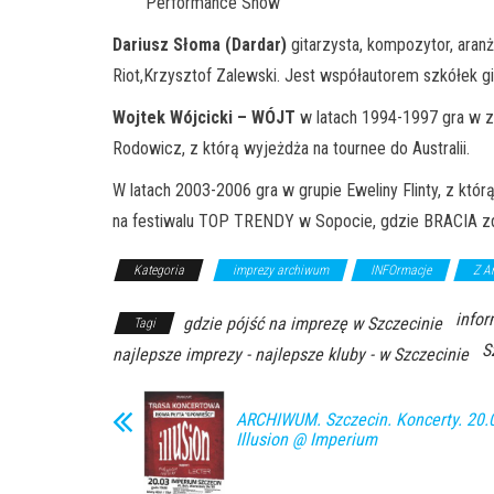
Performance Show
Dariusz Słoma (Dardar)
gitarzysta, kompozytor, aranż
Riot,Krzysztof Zalewski. Jest współautorem szkółek g
Wojtek Wójcicki – WÓJT
w latach 1994-1997 gra w ze
Rodowicz, z którą wyjeżdża na tournee do Australii.
W latach 2003-2006 gra w grupie Eweliny Flinty, z kt
na festiwalu TOP TRENDY w Sopocie, gdzie BRACIA zd
Kategoria
imprezy archiwum
INFOrmacje
Z A
infor
gdzie pójść na imprezę w Szczecinie
Tagi
S
najlepsze imprezy - najlepsze kluby - w Szczecinie
ARCHIWUM. Szczecin. Koncerty. 20.
Illusion @ Imperium