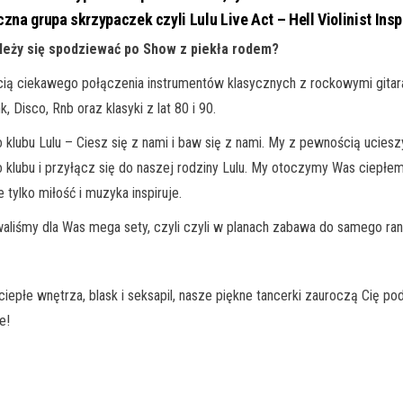
zna grupa skrzypaczek czyli Lulu Live Act – Hell Violinist Insp
leży się spodziewać po Show z piekła rodem?
ią ciekawego połączenia instrumentów klasycznych z rockowymi gitara
, Disco, Rnb oraz klasyki z lat 80 i 90.
 klubu Lulu – Ciesz się z nami i baw się z nami. My z pewnością uciesz
 klubu i przyłącz się do naszej rodziny Lulu. My otoczymy Was ciepłem
 tylko miłość i muzyka inspiruje.
aliśmy dla Was mega sety, czyli czyli w planach zabawa do samego ran
ciepłe wnętrza, blask i seksapil, nasze piękne tancerki zauroczą Cię 
e!