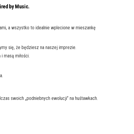
ired by Music.
mi, a wszystko to idealnie wplecione w mieszankę
ymy się, że będziesz na naszej imprezie.
 i masą miłości.
a.
podczas swoich „podniebnych ewolucji” na huśtawkach.