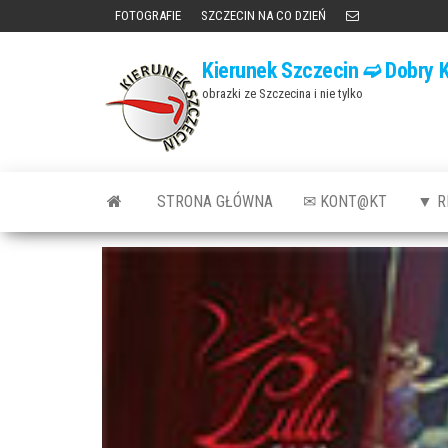
Przejdź
FOTOGRAFIE
SZCZECIN NA CO DZIEŃ
do
Kierunek Szczecin ➫ Dobry K
treści
obrazki ze Szczecina i nie tylko
STRONA GŁÓWNA
✉ KONT@KT
▼ R