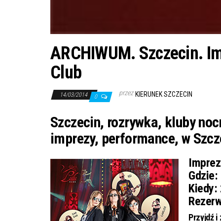
ARCHIWUM. Szczecin. Impr
Club
przez
KIERUNEK SZCZECIN
14/03/2014
0
Szczecin, rozrywka, kluby nocne
imprezy, performance, w Szcz
Imprez
Gdzie:
Kiedy:
Rezerw
Przyjdź i