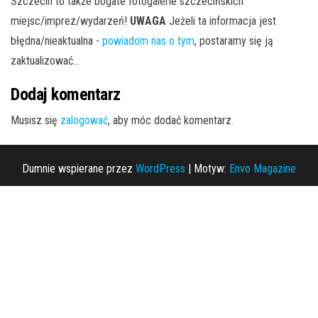
Szczecin to także bogate fotogalerie szczecińskich
miejsc/imprez/wydarzeń!
UWAGA
Jeżeli ta informacja jest
błędna/nieaktualna -
powiadom nas o tym
, postaramy się ją
zaktualizować...
Dodaj komentarz
Musisz się
zalogować
, aby móc dodać komentarz.
Dumnie wspierane przez
WordPress
|
Motyw:
Envo Magazine