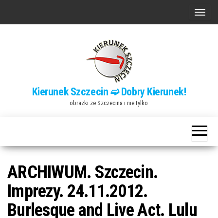
Przejdź
P
do
r
treści
z
e
ł
ą
Kierunek Szczecin ➫ Dobry Kierunek!
c
obrazki ze Szczecina i nie tylko
z
n
a
w
i
ARCHIWUM. Szczecin.
g
Imprezy. 24.11.2012.
a
Burlesque and Live Act. Lulu
c