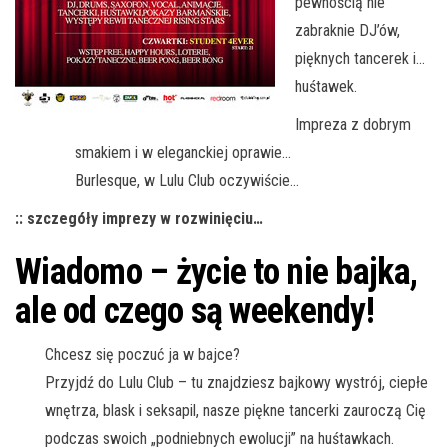
pewnością nie
zabraknie DJ’ów,
pięknych tancerek i…
huśtawek.
Impreza z dobrym
smakiem i w eleganckiej oprawie…
Burlesque, w Lulu Club oczywiście…
:: szczegóły imprezy w rozwinięciu…
Wiadomo – życie to nie bajka,
ale od czego są weekendy!
Chcesz się poczuć ja w bajce?
Przyjdź do Lulu Club – tu znajdziesz bajkowy wystrój, ciepłe
wnętrza, blask i seksapil, nasze piękne tancerki zauroczą Cię
podczas swoich „podniebnych ewolucji” na huśtawkach.