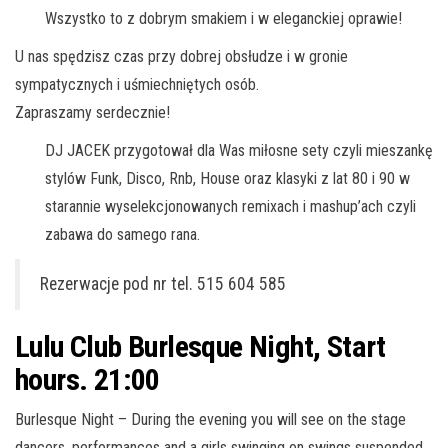
Wszystko to z dobrym smakiem i w eleganckiej oprawie!
U nas spędzisz czas przy dobrej obsłudze i w gronie
sympatycznych i uśmiechniętych osób.
Zapraszamy serdecznie!
DJ JACEK przygotował dla Was miłosne sety czyli mieszankę
stylów Funk, Disco, Rnb, House oraz klasyki z lat 80 i 90 w
starannie wyselekcjonowanych remixach i mashup’ach czyli
zabawa do samego rana.
Rezerwacje pod nr tel. 515 604 585
Lulu Club Burlesque Night, Start
hours. 21:00
Burlesque Night – During the evening you will see on the stage
dancers, performances and a girls swinging on swings suspended