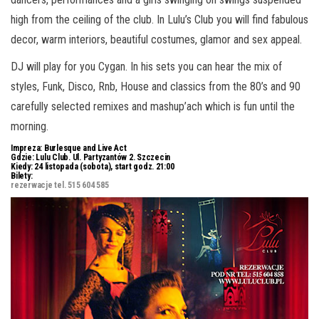
high from the ceiling of the club. In Lulu’s Club you will find fabulous
decor, warm interiors, beautiful costumes, glamor and sex appeal.
DJ will play for you Cygan. In his sets you can hear the mix of
styles, Funk, Disco, Rnb, House and classics from the 80’s and 90
carefully selected remixes and mashup’ach which is fun until the
morning.
Impreza:
Burlesque and Live Act
Gdzie:
Lulu Club. Ul. Partyzantów 2. Szczecin
Kiedy:
24 listopada (sobota), start godz. 21:00
Bilety:
rezerwacje tel. 515 604 585