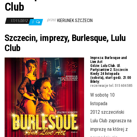
j
Club
ę
przez
KIERUNEK SZCZECIN
17/11/2012
0
Szczecin, imprezy, Burlesque, Lulu
Club
Impreza:
Burlesque and
Live Act
Gdzie:
Lulu Club. Ul.
Partyzantów 2. Szczecin
Kiedy:
24 listopada
(sobota), start godz. 21:00
Bilety:
rezerwacje tel. 515 604 585
W sobotę 10
listopada
2012 szczeciński
Lulu Club zaprasza na
imprezę na której z