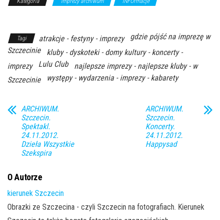
Kategoria
imprezy archiwum
INFOrmacje
Z Archiwum
Kierunku
gdzie pójść na imprezę w
atrakcje - festyny - imprezy
Tagi
Szczecinie
kluby - dyskoteki - domy kultury - koncerty -
Lulu Club
imprezy
najlepsze imprezy - najlepsze kluby - w
występy - wydarzenia - imprezy - kabarety
Szczecinie
ARCHIWUM.
ARCHIWUM.
Szczecin.
Szczecin.
Spektakl.
Koncerty.
24.11.2012.
24.11.2012.
Dzieła Wszystkie
Happysad
Szekspira
O Autorze
kierunek Szczecin
Obrazki ze Szczecina - czyli Szczecin na fotografiach. Kierunek