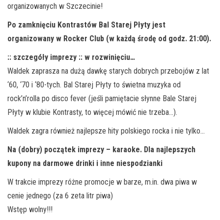
organizowanych w Szczecinie!
Po zamknięciu Kontrastów Bal Starej Płyty jest
organizowany w Rocker Club (w każdą środę od godz. 21:00).
:: szczegóły imprezy :: w rozwinięciu…
Waldek zaprasza na dużą dawkę starych dobrych przebojów z lat
‘60, ‘70 i ‘80-tych. Bal Starej Płyty to świetna muzyka od
rock’n’rolla po disco fever (jeśli pamiętacie słynne Bale Starej
Płyty w klubie Kontrasty, to więcej mówić nie trzeba…).
Waldek zagra również najlepsze hity polskiego rocka i nie tylko…
Na (dobry) początek imprezy – karaoke. Dla najlepszych
kupony na darmowe drinki i inne niespodzianki
W trakcie imprezy różne promocje w barze, m.in. dwa piwa w
cenie jednego (za 6 zeta litr piwa)
Wstęp wolny!!!