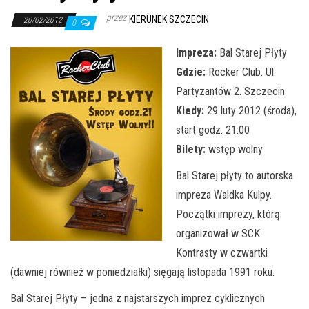
j
przez
KIERUNEK SZCZECIN
ę
20/02/2012
0
Impreza:
Bal Starej Płyty
Gdzie:
Rocker Club. Ul.
Partyzantów 2. Szczecin
Kiedy:
29 luty 2012 (środa),
start godz. 21:00
Bilety:
wstęp wolny
Bal Starej płyty to autorska
impreza Waldka Kulpy.
Początki imprezy, którą
organizował w SCK
Kontrasty w czwartki
(dawniej również w poniedziałki) sięgają listopada 1991 roku.
Bal Starej Płyty – jedna z najstarszych imprez cyklicznych