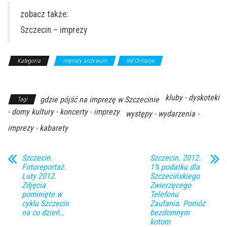
zobacz także:
Szczecin – imprezy
Kategoria
imprezy archiwum
INFOrmacje
Z Archiwum
Kierunku
kluby - dyskoteki
gdzie pójść na imprezę w Szczecinie
Tagi
- domy kultury - koncerty - imprezy
występy - wydarzenia -
imprezy - kabarety
Szczecin.
Szczecin. 2012.
Fotoreportaż.
1% podatku dla
Luty 2012.
Szczecińskiego
Zdjęcia
Zwierzęcego
pominięte w
Telefonu
cyklu Szczecin
Zaufania. Pomóż
na co dzień…
bezdomnym
kotom