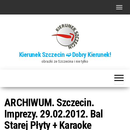
Przejdź
P
do
r
treści
z
e
ł
ą
Kierunek Szczecin ➫ Dobry Kierunek!
c
obrazki ze Szczecina i nie tylko
z
n
a
w
i
ARCHIWUM. Szczecin.
g
Imprezy. 29.02.2012. Bal
a
Starej Płyty + Karaoke
c