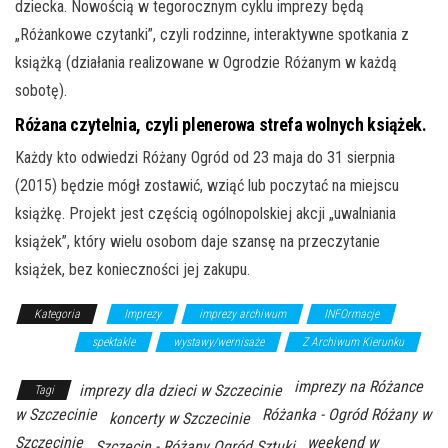
dziecka. Nowością w tegorocznym cyklu imprezy będą
„Różankowe czytanki”, czyli rodzinne, interaktywne spotkania z
książką (działania realizowane w Ogrodzie Różanym w każdą
sobotę).
Różana czytelnia, czyli plenerowa strefa wolnych książek.
Każdy kto odwiedzi Różany Ogród od 23 maja do 31 sierpnia
(2015) będzie mógł zostawić, wziąć lub poczytać na miejscu
książkę. Projekt jest częścią ogólnopolskiej akcji „uwalniania
książek”, który wielu osobom daje szansę na przeczytanie
książek, bez konieczności jej zakupu.
Kategoria
Imprezy
imprezy archiwum
INFOrmacje
koncerty
spektakle
wystawy/wernisaże
Z Archiwum Kierunku
imprezy na Różance
imprezy dla dzieci w Szczecinie
Tagi
w Szczecinie
Różanka - Ogród Różany w
koncerty w Szczecinie
Szczecinie
weekend w
Szczecin - Różany Ogród Sztuki