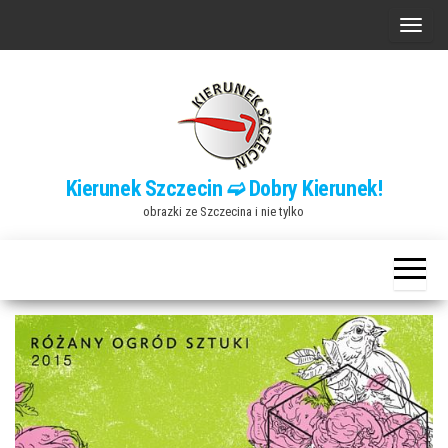
Przejdź
P
do
r
treści
z
e
ł
ą
Kierunek Szczecin ➫ Dobry Kierunek!
c
obrazki ze Szczecina i nie tylko
z
n
a
w
i
g
a
c