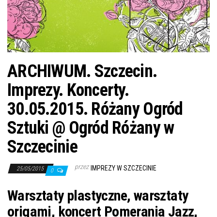
j
ę
ARCHIWUM. Szczecin.
Imprezy. Koncerty.
30.05.2015. Różany Ogród
Sztuki @ Ogród Różany w
Szczecinie
przez
IMPREZY W SZCZECINIE
25/05/2015
0
Warsztaty plastyczne, warsztaty
origami, koncert Pomerania Jazz,