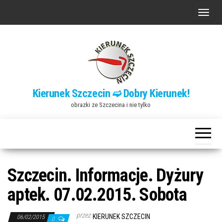
Przejdź
P
do
r
treści
z
e
ł
ą
Kierunek Szczecin ➫ Dobry Kierunek!
c
obrazki ze Szczecina i nie tylko
z
n
a
w
i
Szczecin. Informacje. Dyżury
g
aptek. 07.02.2015. Sobota
a
c
przez
KIERUNEK SZCZECIN
06/02/2015
0