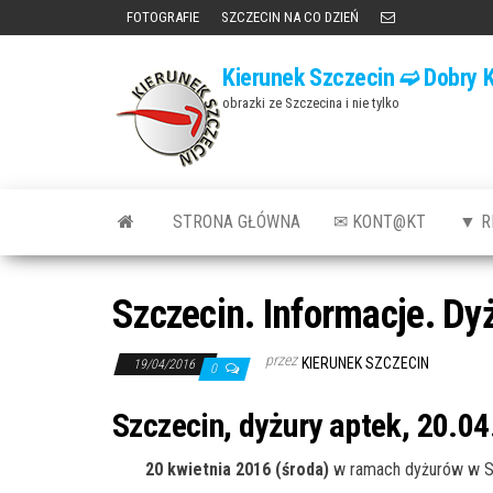
Przejdź
FOTOGRAFIE
SZCZECIN NA CO DZIEŃ
do
Kierunek Szczecin ➫ Dobry K
treści
obrazki ze Szczecina i nie tylko
STRONA GŁÓWNA
✉ KONT@KT
▼ R
Szczecin. Informacje. Dy
przez
KIERUNEK SZCZECIN
19/04/2016
0
Szczecin, dyżury aptek, 20.04
20 kwietnia 2016 (środa)
w ramach dyżurów w Sz