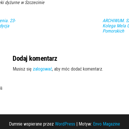
ki dyżurne w Szczecinie
nia. 23-
ARCHIWUM. Szc
dycja
Kolega Mela 
Pomorskich
Dodaj komentarz
Musisz się
zalogować
, aby móc dodać komentarz.
li
Dumnie wspierane przez
WordPress
|
Motyw:
Envo Magazine