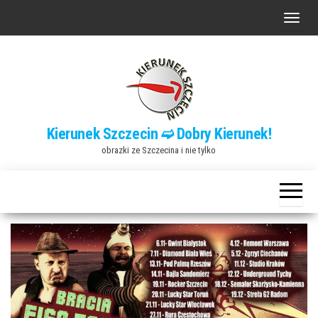
Przejdź
P
do
r
treści
z
e
ł
ą
Kierunek Szczecin ➫ Dobry Kierunek!
c
obrazki ze Szczecina i nie tylko
z
n
a
w
i
g
a
c