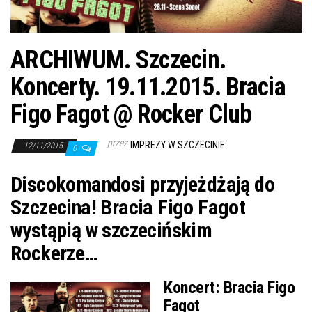
j
ę
ARCHIWUM. Szczecin.
Koncerty. 19.11.2015. Bracia
Figo Fagot @ Rocker Club
przez
IMPREZY W SZCZECINIE
12/11/2015
0
Discokomandosi przyjeżdżają do
Szczecina! Bracia Figo Fagot
wystąpią w szczecińskim
Rockerze…
Koncert:
Bracia Figo
Fagot