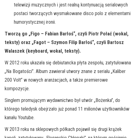
telewizji muzycznych i jest realną kontynuacją serialowych
postaci tworzących wysmakowane disco polo z elementami
humorystycznej ironii.
Tworzą go „Figo – Fabian Barłoś“, czyli Piotr Połać (wokal,
teksty) oraz „Fagot – Szymon Filip Barłoś“, czyli Bartosz
Walaszek (keyboard, wokal, teksty).
W 2012 roku ukazała się debiutancka płyta zespołu, zatytułowana
„Na Bogatości”. Album zawierał utwory znane z serialu „Kaliber
200 Volt” w nowych aranżacjach, a także premierowe
kompozycje.
Singlem promującym wydawnictwo był utwór „Bożenka”, do
którego teledysk obejrzało już ponad 11 milionów użytkowników
kanału Youtube.
W 2013 roku na sklepowych półkach pojawił się drugi krążek
kapeli, zatytułowany „Eleganckie Chłopaki”, na którym gościnnie