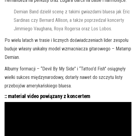
Hernandeza na perkusji oraz Edgara Garcii na basie i harmonijce.
Demian Band dzielił scenę z takimi gwiazdami bluesa jak Eric
Sardinas czy Bernard Allison, a także poprzedzał koncerty
Jimmiego Vaughana, Roya Rogersa oraz Los Lobos.
Po wielu latach w trasie i licznych doświadczeniach lider zespołu
buduje własny unikalny model wzmacniacza gitarowego – Matamp
Demian.
Albumy formacji – “Devil By My Side” i “Tattoo’d Fish” osiągnęły
wielki sukces międzynarodowy, dotarły nawet do szczytu listy
przebojów amerykańskiego bluesa.
:: materiał video powiązany z koncertem