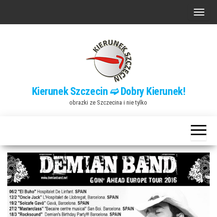
Przejdź
P
do
r
treści
z
e
ł
ą
Kierunek Szczecin ➫ Dobry Kierunek!
c
obrazki ze Szczecina i nie tylko
z
n
a
w
i
g
a
c