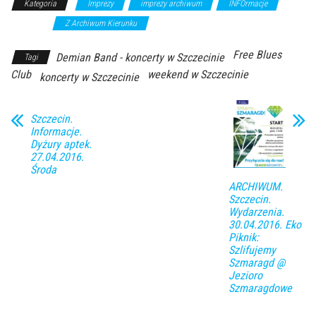
Kategoria
Imprezy
imprezy archiwum
INFOrmacje
koncerty
Z Archiwum Kierunku
Free Blues
Demian Band - koncerty w Szczecinie
Tagi
Club
weekend w Szczecinie
koncerty w Szczecinie
Szczecin.
Informacje.
Dyżury aptek.
27.04.2016.
Środa
ARCHIWUM.
Szczecin.
Wydarzenia.
30.04.2016. Eko
Piknik:
Szlifujemy
Szmaragd @
Jezioro
Szmaragdowe