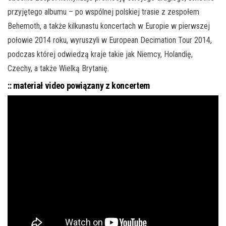
przyjętego albumu – po wspólnej polskiej trasie z zespołem
Behemoth, a także kilkunastu koncertach w Europie w pierwszej
połowie 2014 roku, wyruszyli w European Decimation Tour 2014,
podczas której odwiedzą kraje takie jak Niemcy, Holandię,
Czechy, a także Wielką Brytanię.
:: materiał video powiązany z koncertem