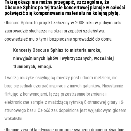
Takiej okazji nie można przegapić, szczególnie, że
Obscure Sphinx po tej trasie koncertowej planuje w całości
poświęcić się komponowaniu materiału na kolejną płytę.
Obscure Sphinx to projekt założony w 2008 roku w jednym celu:
zaprowadzić słuchacza na skraj przepaści szaleństwa,
opowiedzieć mu o tym i bezpiecznie sprowadzić do domu.
Koncerty Obscure Sphinx to misteria mroku,
niewyjaśnionych lęków i wykrzyczanych, wcześniej
tłumionych, emocji.
Tworzą muzykę oscylującą między post i doom metalem, nie
boją się jednak czerpać inspiracji z innych gatunków. Nieustannie
flirtując z konwencjami, łączą przestrzenne brzmienia i
elektroniczne sample z miażdżącą rytmiką 8-strunowej gitary i 6-
strunowego basu. Całość zaś dopełniona jest wyjątkowym głosem
wokalistki.
Obecnie zespół kontynuuje promocję swojego drugiego, świetnie