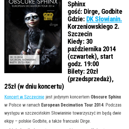
Sphinx
gość:
Dirge, Godbite
Gdzie:
DK Słowianin.
Korzeniowskiego 2.
Szczecin
Kiedy:
30
października 2014
(czwartek), start
godz. 19:00
Bilety:
20zł
(przedsprzedaż),
25zł (w dniu koncertu)
Koncert w Szczecinie
jest jedynym koncertem
Obscure Sphinx
w Polsce w ramach
European Decimation Tour 2014
. Podczas
występu w szczecińskim Słowianinie
towarzyszyć im będą dwie
ekipy – polskie Godbite, a także francuski Dirge.