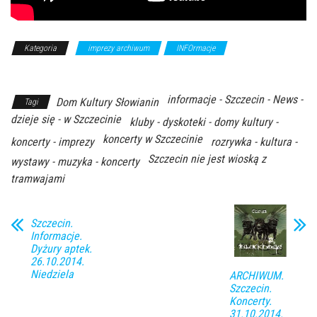
Kategoria
imprezy archiwum
INFOrmacje
Z Archiwum
Kierunku
informacje - Szczecin - News -
Dom Kultury Słowianin
Tagi
dzieje się - w Szczecinie
kluby - dyskoteki - domy kultury -
koncerty w Szczecinie
koncerty - imprezy
rozrywka - kultura -
Szczecin nie jest wioską z
wystawy - muzyka - koncerty
tramwajami
Szczecin.
Informacje.
Dyżury aptek.
26.10.2014.
Niedziela
ARCHIWUM.
Szczecin.
Koncerty.
31.10.2014.