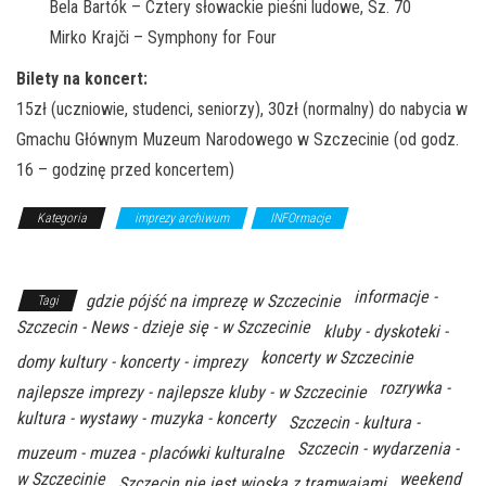
Bela Bartók – Cztery słowackie pieśni ludowe, Sz. 70
Mirko Krajči – Symphony for Four
Bilety na koncert:
15zł (uczniowie, studenci, seniorzy), 30zł (normalny) do nabycia w
Gmachu Głównym Muzeum Narodowego w Szczecinie (od godz.
16 – godzinę przed koncertem)
Kategoria
imprezy archiwum
INFOrmacje
Z Archiwum
Kierunku
informacje -
gdzie pójść na imprezę w Szczecinie
Tagi
Szczecin - News - dzieje się - w Szczecinie
kluby - dyskoteki -
koncerty w Szczecinie
domy kultury - koncerty - imprezy
rozrywka -
najlepsze imprezy - najlepsze kluby - w Szczecinie
kultura - wystawy - muzyka - koncerty
Szczecin - kultura -
Szczecin - wydarzenia -
muzeum - muzea - placówki kulturalne
w Szczecinie
weekend
Szczecin nie jest wioską z tramwajami