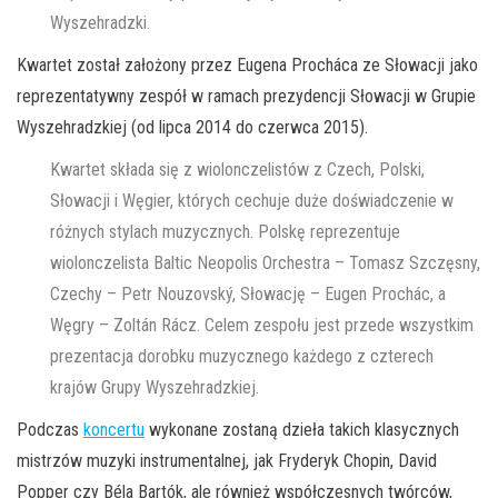
Wyszehradzki.
Kwartet został założony przez Eugena Procháca ze Słowacji jako
reprezentatywny zespół w ramach prezydencji Słowacji w Grupie
Wyszehradzkiej (od lipca 2014 do czerwca 2015).
Kwartet składa się z wiolonczelistów z Czech, Polski,
Słowacji i Węgier, których cechuje duże doświadczenie w
różnych stylach muzycznych. Polskę reprezentuje
wiolonczelista Baltic Neopolis Orchestra – Tomasz Szczęsny,
Czechy – Petr Nouzovský, Słowację – Eugen Prochác, a
Węgry – Zoltán Rácz. Celem zespołu jest przede wszystkim
prezentacja dorobku muzycznego każdego z czterech
krajów Grupy Wyszehradzkiej.
Podczas
koncertu
wykonane zostaną dzieła takich klasycznych
mistrzów muzyki instrumentalnej, jak Fryderyk Chopin, David
Popper czy Béla Bartók, ale również współczesnych twórców,