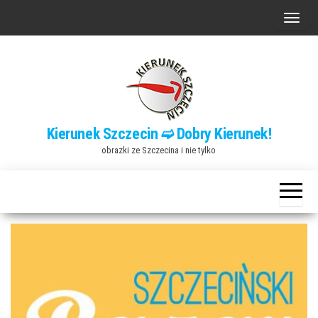
Przejdź
P
do
r
treści
z
e
ł
ą
Kierunek Szczecin ➫ Dobry Kierunek!
c
obrazki ze Szczecina i nie tylko
z
n
a
w
i
g
a
c