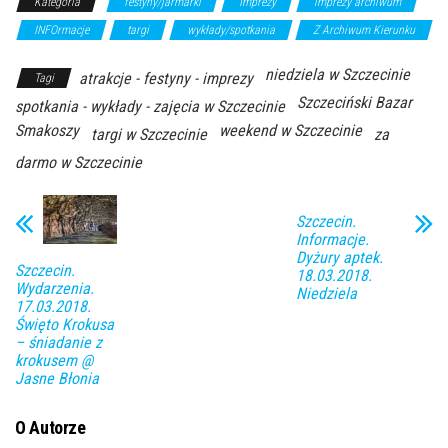
Kategoria
festyny/jarmarki
Imprezy
imprezy archiwum
INFOrmacje
targi
wykłady/spotkania
Z Archiwum Kierunku
niedziela w Szczecinie
atrakcje - festyny - imprezy
Tagi
Szczeciński Bazar
spotkania - wykłady - zajęcia w Szczecinie
Smakoszy
weekend w Szczecinie
targi w Szczecinie
za
darmo w Szczecinie
Szczecin.
Informacje.
Dyżury aptek.
Szczecin.
18.03.2018.
Wydarzenia.
Niedziela
17.03.2018.
Święto Krokusa
– śniadanie z
krokusem @
Jasne Błonia
O Autorze