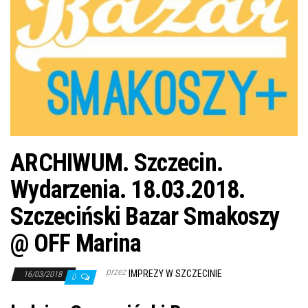
j
ę
ARCHIWUM. Szczecin.
Wydarzenia. 18.03.2018.
Szczeciński Bazar Smakoszy
@ OFF Marina
przez
IMPREZY W SZCZECINIE
16/03/2018
0