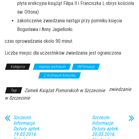
płyta erekcyjna książąt Filipa II i Franciszka I, obrys kościoła
św. Ottona)
zakończenie zwiedzania nastąpi przy pomniku księcia
Bogusława i Anny Jagiellonki.
czas oprowadzania około 90 minut.
Liczba miejsc dla uczestników zwiedzania jest ograniczona.
Kategoria
imprezy archiwum
INFOrmacje
wykłady/spotkania
Z Archiwum Kierunku
zwiedzanie
Zamek Książat Pomorskich w Szczecinie
Tagi
w Szczecinie
Szczecin.
Szczecin.
Informacje.
Informacje.
Dyżury aptek.
Dyżury aptek.
19.03.2016.
20.03.2016.