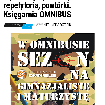
j
repetytoria, powtórki.
ę
Księgarnia OMNIBUS
przez
KIERUNEK SZCZECIN
15/01/2009
1