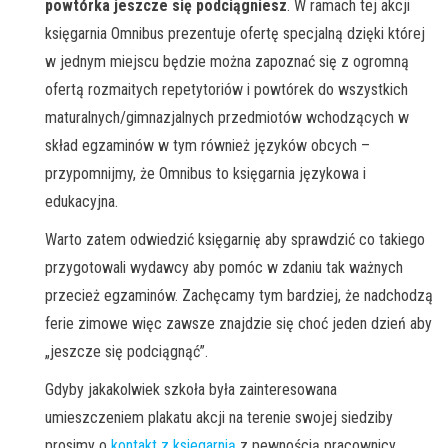
powtórka jeszcze się podciągniesz
. W ramach tej akcji
księgarnia Omnibus prezentuje ofertę specjalną dzięki której
w jednym miejscu będzie można zapoznać się z ogromną
ofertą rozmaitych repetytoriów i powtórek do wszystkich
maturalnych/gimnazjalnych przedmiotów wchodzących w
skład egzaminów w tym również języków obcych –
przypomnijmy, że Omnibus to księgarnia językowa i
edukacyjna.
Warto zatem odwiedzić księgarnię aby sprawdzić co takiego
przygotowali wydawcy aby pomóc w zdaniu tak ważnych
przecież egzaminów. Zachęcamy tym bardziej, że nadchodzą
ferie zimowe więc zawsze znajdzie się choć jeden dzień aby
„jeszcze się podciągnąć”.
Gdyby jakakolwiek szkoła była zainteresowana
umieszczeniem plakatu akcji na terenie swojej siedziby
prosimy o
kontakt z ksiegarnią
z pewnością pracownicy