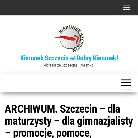
Przejdź
P
do
r
treści
z
e
ł
ą
Kierunek Szczecin ➫ Dobry Kierunek!
c
obrazki ze Szczecina i nie tylko
z
n
a
w
i
ARCHIWUM. Szczecin – dla
g
maturzysty – dla gimnazjalisty
a
– promocje, pomoce,
c