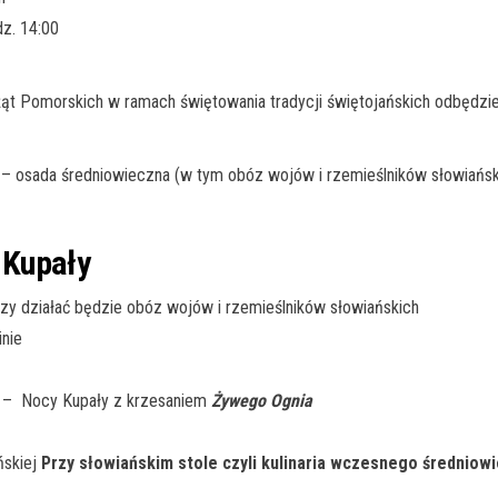
dz. 14:00
ąt Pomorskich w ramach świętowania tradycji świętojańskich odbędzi
 osada średniowieczna (w tym obóz wojów i rzemieślników słowiańskic
 Kupały
zy działać będzie obóz wojów i rzemieślników słowiańskich
nie
h – Nocy Kupały z krzesaniem
Żywego Ognia
ńskiej
Przy słowiańskim stole czyli kulinaria wczesnego średniow