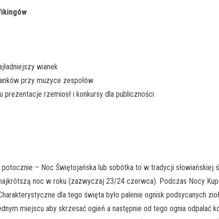
Wikingów
ajładniejszy wianek
wianków przy muzyce zespołów
u prezentacje rzemiosł i konkursy dla publiczności
potocznie – Noc Świętojańska lub sobótka to w tradycji słowiańskiej św
w najkrótszą noc w roku (zazwyczaj 23/24 czerwca). Podczas Nocy Ku
Charakterystyczne dla tego święta było palenie ognisk podsycanych zi
ednym miejscu aby skrzesać ogień a następnie od tego ognia odpalać ko