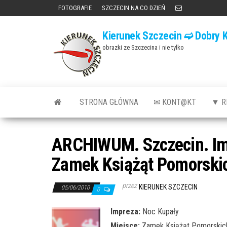
Przejdź
FOTOGRAFIE
SZCZECIN NA CO DZIEŃ
do
Kierunek Szczecin ➫ Dobry K
treści
obrazki ze Szczecina i nie tylko
STRONA GŁÓWNA
✉ KONT@KT
▼ R
ARCHIWUM. Szczecin. Imp
Zamek Książąt Pomorski
przez
KIERUNEK SZCZECIN
05/06/2010
0
Impreza:
Noc Kupały
Miejsce:
Zamek Książąt Pomorskic