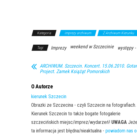
Kategoria
imprezy archiwum
Z Archiwum Kierunku
weekend w Szczecinie
Imprezy
występy -
Tagi
ARCHIWUM. Szczecin. Koncert. 15.06.2010. Gota
Project. Zamek Książąt Pomorskich
O Autorze
kierunek Szczecin
Obrazki ze Szczecina - czyli Szczecin na fotografiach.
Kierunek Szczecin to także bogate fotogalerie
szczecińskich miejsc/imprez/wydarzeń!
UWAGA
Jeże
ta informacja jest błędna/nieaktualna -
powiadom nas o