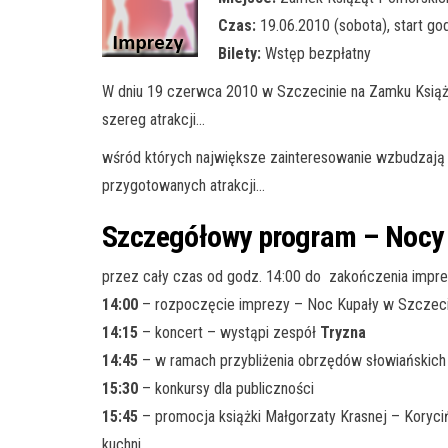
Czas:
19.06.2010 (sobota), start go
Bilety:
Wstęp bezpłatny
W dniu 19 czerwca 2010 w Szczecinie na Zamku Książ
szereg atrakcji…
wśród których największe zainteresowanie wzbudzają –
przygotowanych atrakcji…
Szczegółowy program – Nocy
przez cały czas od godz. 14:00 do zakończenia impre
14:00
– rozpoczęcie imprezy – Noc Kupały w Szczeci
14:15
– koncert – wystąpi zespół
Tryzna
14:45
– w ramach przybliżenia obrzędów słowiańskic
15:30
– konkursy dla publiczności
15:45
– promocja książki Małgorzaty Krasnej – Koryci
kuchni