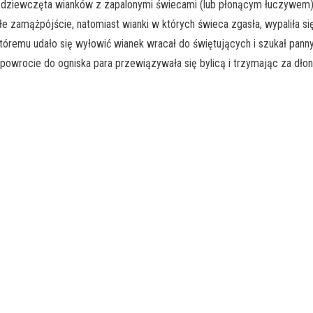
dziewczęta wianków z zapalonymi świecami (lub płonącym łuczywem) –
 zamążpójście, natomiast wianki w których świeca zgasła, wypaliła się 
tóremu udało się wyłowić wianek wracał do świętujących i szukał panny
o powrocie do ogniska para przewiązywała się bylicą i trzymając za dło