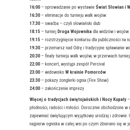
16:00
– oprowadzanie po wystawie
Świat Słowian i 
16:30
– eliminacje do turnieju walk wojów
17:30
– swaćba – czyli słowiański ślub
18:15
– turniej
Droga Wojownika
dla widzów i wojów
19:15
– rozstrzygnięcie konkursu dla publiczności na n
19:30
– przemarsz nad Odrę i tradycyjne spławianie 
20:30
– finały turnieju walk wojów, w przerwach turniej
22:00
– koncert, wystąpi zespół Percival
23:00
– widowisko
W krainie Pomorców
23:30
– pokazy żonglerki ognia (Fire Show)
24:00
– zakończenie imprezy
Więcej o tradycjach świętojańskich i Nocy Kupały
– 
płodności, radości i miłości. Dorocznie obchodzone 
zapewniać świętującym wyjątkowy urodzaj i zdrowie. 
najpierw ogniska w całej wsi po czym zbierano się w j