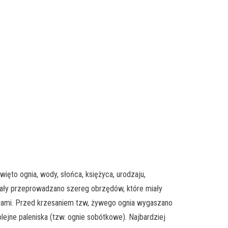
ięto ognia, wody, słońca, księżyca, urodzaju,
pały przeprowadzano szereg obrzędów, które miały
ołami. Przed krzesaniem tzw, żywego ognia wygaszano
lejne paleniska (tzw. ognie sobótkowe). Najbardziej