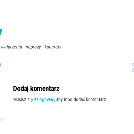
 wydarzenia - imprezy - kabarety
n
A
S
Dodaj komentarz
Musisz się
zalogować
, aby móc dodać komentarz.
li