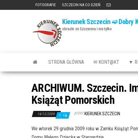
Przejdź
FOTOGRAFIE
SZCZECIN NA CO DZIEŃ
do
Kierunek Szczecin ➫ Dobry K
treści
obrazki ze Szczecina i nie tylko
STRONA GŁÓWNA
✉ KONT@KT
▼ R
ARCHIWUM. Szczecin. Imp
Książąt Pomorskich
przez
KIERUNEK SZCZECIN
14/12/2009
0
We wtorek 29 grudnia 2009 roku w Zamku Książąt Pomo
Domu Małego Dziecka w Stargardzie.