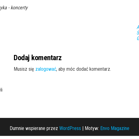
yka - koncerty
A
Ś
G
Dodaj komentarz
Musisz się
zalogować
, aby móc dodać komentarz.
li
Dumnie wspierane przez
WordPress
|
Motyw:
Envo Magazine