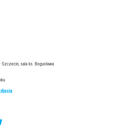
 Szczecin, sala ks. Bogusława
mku
djęcia