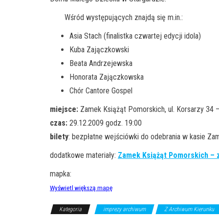
Wśród występujących znajdą się m.in.:
Asia Stach (finalistka czwartej edycji idola)
Kuba Zajączkowski
Beata Andrzejewska
Honorata Zajączkowska
Chór Cantore Gospel
miejsce:
Zamek Książąt Pomorskich, ul. Korsarzy 34 –
czas:
29.12.2009 godz. 19:00
bilety
: bezpłatne wejściówki do odebrania w kasie Za
dodatkowe materiały:
Zamek Książąt Pomorskich – z
mapka:
Wyświetl większą mapę
Kategoria
imprezy archiwum
Z Archiwum Kierunku