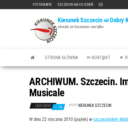
Przejdź
FOTOGRAFIE
SZCZECIN NA CO DZIEŃ
do
Kierunek Szczecin ➫ Dobry K
treści
obrazki ze Szczecina i nie tylko
STRONA GŁÓWNA
✉ KONT@KT
▼ R
ARCHIWUM. Szczecin. Imp
Musicale
przez
KIERUNEK SZCZECIN
15/01/2010
0
W dniu 22 stycznia 2010 (piątek) w
szczecińskim Multi