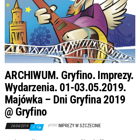
j
ę
ARCHIWUM. Gryfino. Imprezy.
Wydarzenia. 01-03.05.2019.
Majówka – Dni Gryfina 2019
@ Gryfino
przez
IMPREZY W SZCZECINIE
24/04/2019
0