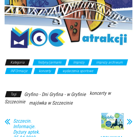
Kategoria
festyny/jarmarki
Imprezy
imprezy archiwum
INFOrmacje
koncerty
wydarzenia sportowe
Z Archiwum
Kierunku
koncerty w
Gryfino - Dni Gryfina - w Gryfinie
Tagi
Szczecinie
majówka w Szczecinie
Szczecin.
Informacje.
Dyżury aptek.