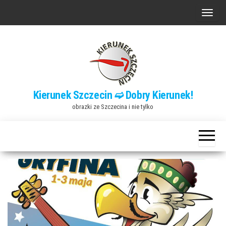
Przejdź
P
do
r
treści
z
e
ł
ą
Kierunek Szczecin ➫ Dobry Kierunek!
c
obrazki ze Szczecina i nie tylko
z
n
a
w
i
g
a
c