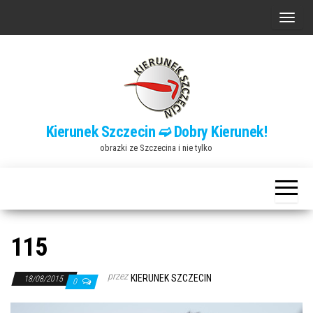
Przejdź
P
do
r
treści
z
e
ł
ą
Kierunek Szczecin ➫ Dobry Kierunek!
c
obrazki ze Szczecina i nie tylko
z
n
a
w
i
115
g
a
przez
KIERUNEK SZCZECIN
18/08/2015
0
c