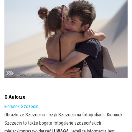
j
ę
O Autorze
kierunek Szczecin
Obrazki ze Szczecina - czyli Szczecin na fotografiach. Kierunek
Szczecin to także bogate fotogalerie szczecińskich
miejsc/imprez/wydarzeń!
UWAGA
Jeżeli ta informacja jest