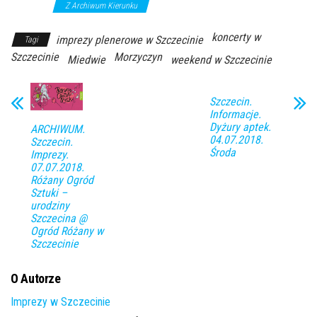
koncerty
Z Archiwum Kierunku
koncerty w
imprezy plenerowe w Szczecinie
Tagi
Szczecinie
Morzyczyn
Miedwie
weekend w Szczecinie
Szczecin.
Informacje.
Dyżury aptek.
ARCHIWUM.
04.07.2018.
Szczecin.
Środa
Imprezy.
07.07.2018.
Różany Ogród
Sztuki –
urodziny
Szczecina @
Ogród Różany w
Szczecinie
O Autorze
Imprezy w Szczecinie