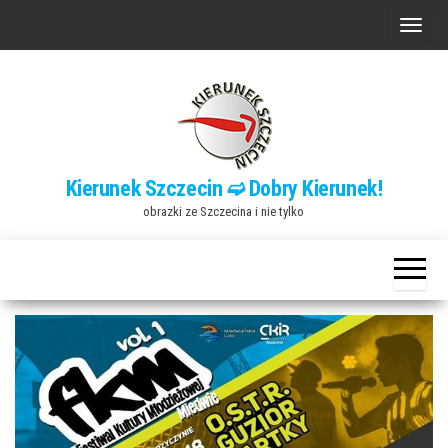
Przejdź
P
do
r
treści
z
e
ł
ą
Kierunek Szczecin ➫ Dobry Kierunek!
c
obrazki ze Szczecina i nie tylko
z
n
a
w
i
g
a
c