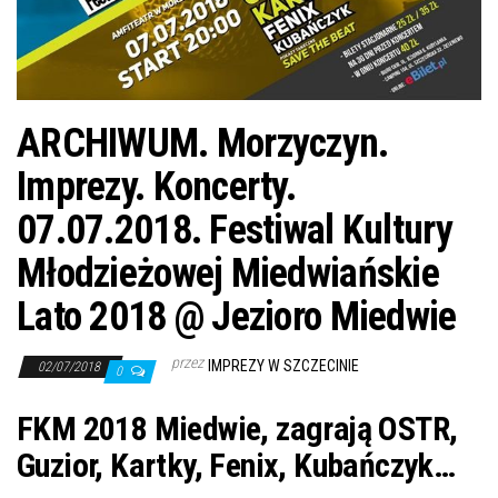
j
ę
ARCHIWUM. Morzyczyn.
Imprezy. Koncerty.
07.07.2018. Festiwal Kultury
Młodzieżowej Miedwiańskie
Lato 2018 @ Jezioro Miedwie
przez
IMPREZY W SZCZECINIE
02/07/2018
0
FKM 2018 Miedwie, zagrają OSTR,
Guzior, Kartky, Fenix, Kubańczyk…