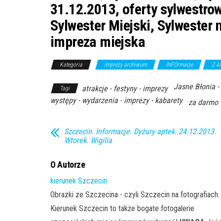
31.12.2013, oferty sylwestrow
Sylwester Miejski, Sylwester 
impreza miejska
Kategoria
imprezy archiwum
INFOrmacje
Z A
Jasne Błonia -
atrakcje - festyny - imprezy
Tagi
występy - wydarzenia - imprezy - kabarety
za darmo 
Szczecin. Informacje. Dyżury aptek. 24.12.2013.
Wtorek. Wigilia
O Autorze
kierunek Szczecin
Obrazki ze Szczecina - czyli Szczecin na fotografiach.
Kierunek Szczecin to także bogate fotogalerie