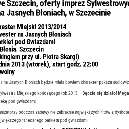
e Szczecin, oferty imprez Sylwestrowy
na Jasnych Błoniach, w Szczecinie
ester Miejski 2013/2014
wester na Jasnych Błoniach
arkiet pod Gwiazdami
Błonia. Szczecin
kingiem przy ul. Piotra Skargi)
nia 2013 (wtorek), start godz. 22:00
wolny
 na Jasnych Błoniach będzie miała bowiem charakter pokazu audiowiz
Sylwestra Miejskiego kończącego
rok 2013 –
Będzie się działo! Meg
tekę pod gwiazdami.
anizatorzy podczas zabawy nie zabraknie największych hitów z dysko
największego tanecznego parkietu pod gwiazdami.