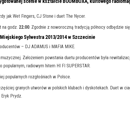
zygotowanej scenie w kształcie BOOMBOXA, kultowego radiomagn
dy jak Wet Fingers, CJ Stone i duet The Nycer.
t na godz.
22:00
. Zgodnie z noworoczną tradycją północy odbędzie się
 Miejskiego Sylwestra 2013/2014 w Szczecinie
producentów – DJ ADAMUS i MAFIA MIKE.
 muzycznej. Założeniem powstania duetu producentów była rewitalizacja 
zo popularnym, radiowym hitem HI FI SUPERSTAR.
iej popularnych rozgłośniach w Polsce.
ęściej granych utworów w polskich klubach i dyskotekach. Duet w ciag
 Eryk Prydz.