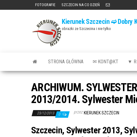
Przejdź
FOTOGRAFIE
SZCZECIN NA CO DZIEŃ
do
Kierunek Szczecin ➫ Dobry K
treści
obrazki ze Szczecina i nie tylko
STRONA GŁÓWNA
✉ KONT@KT
▼ R
ARCHIWUM. SYLWESTER 20
2013/2014. Sylwester Mie
przez
KIERUNEK SZCZECIN
23/12/2013
0
Szczecin, Sylwester 2013, Sy