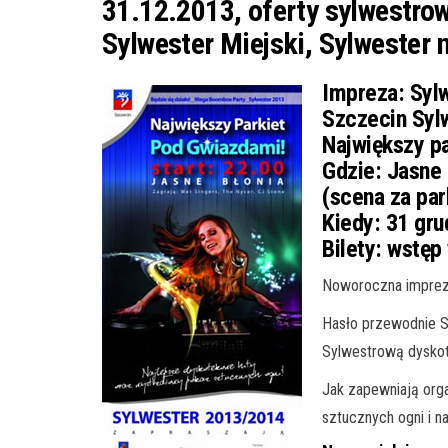
31.12.2013, oferty sylwestrow
Sylwester Miejski, Sylwester 
Impreza:
Sylw
Szczecin Syl
Największy p
Gdzie:
Jasne 
(scena za par
Kiedy:
31 grud
Bilety:
wstęp 
Noworoczna impreza
Hasło przewodnie 
Sylwestrową dysko
Jak zapewniają org
sztucznych ogni i 