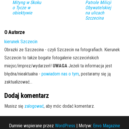
Mityng w Skoku
Patrole Milicji
o Tycze w
Obywatelskiej
obiektywie
na ulicach
Szczecina
O Autorze
kierunek Szczecin
Obrazki ze Szczecina - czyli Szczecin na fotografiach. Kierunek
Szczecin to także bogate fotogalerie szczecińskich
miejsc/imprez/wydarzeń!
UWAGA
Jeżeli ta informacja jest
błędna/nieaktualna -
powiadom nas o tym
, postaramy się ją
zaktualizować...
Dodaj komentarz
Musisz się
zalogować
, aby móc dodać komentarz.
Dumnie wspierane przez
WordPress
|
Motyw:
Envo Magazine