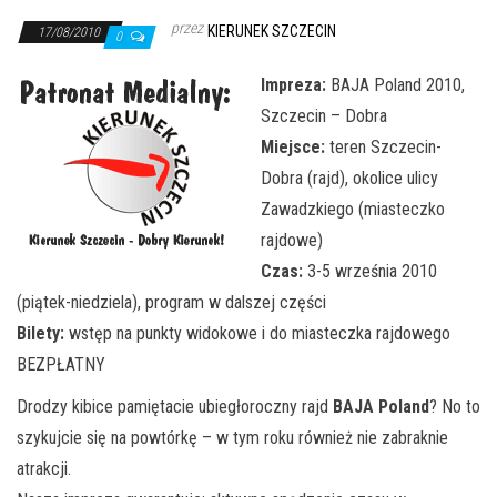
j
przez
KIERUNEK SZCZECIN
ę
17/08/2010
0
Impreza:
BAJA Poland 2010,
Szczecin – Dobra
Miejsce:
teren Szczecin-
Dobra (rajd), okolice ulicy
Zawadzkiego (miasteczko
rajdowe)
Czas:
3-5 września 2010
(piątek-niedziela), program w dalszej części
Bilety:
wstęp na punkty widokowe i do miasteczka rajdowego
BEZPŁATNY
Drodzy kibice pamiętacie ubiegłoroczny rajd
BAJA Poland
? No to
szykujcie się na powtórkę – w tym roku również nie zabraknie
atrakcji.