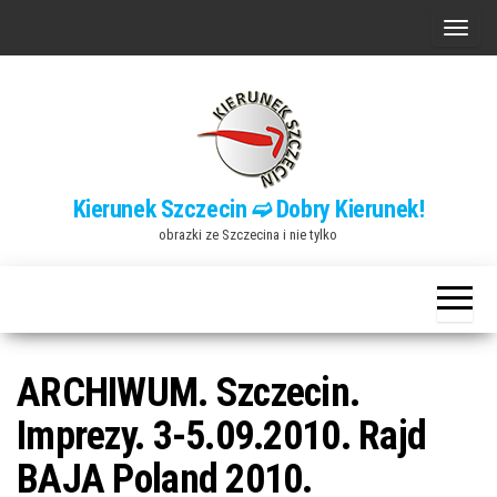
Przejdź
P
do
r
treści
z
e
ł
ą
Kierunek Szczecin ➫ Dobry Kierunek!
c
obrazki ze Szczecina i nie tylko
z
n
a
w
i
ARCHIWUM. Szczecin.
g
Imprezy. 3-5.09.2010. Rajd
a
BAJA Poland 2010.
c