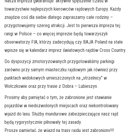
Nasza impreza gwarantuje: aktywne spędzenie czasu w
towarzystwie najlepszych kierowców rajdowych Europy. Każdy
znajdzie coś dla siebie dlatego zapraszamy całe rodziny –
przygotowujemy szereg atrakcji. Jest to pierwsza impreza tej
rangi w Polsce – co więcej imprezie będą towarzyszyli
obserwatorzy FIA, którzy zadecydują czy BAJA Poland na stałe
wpisze się w kalendarz imprez światowych rajdów Cross Country.
Do dyspozycji zmotoryzowanych przygotowaliśmy parkingi
zarówno przy samym miasteczku rajdowym jak również przy
punktach widokowych umieszczonych na „strzelnicy” w
Wołczkowie oraz przy trasie z Dobra – Lubieszyn.
Prosimy aby pamiętać o tym, że zabronione jest stawianie
pojazdów w niedozwolonych miejscach oraz niekontrolowany
wjazd do lasu. Służby mundurowe zabezpieczające nasz rajd
będą rygorystycznie pilnowały tej zasady.
Proszę pamiętać, że wjazd na trasy rajdu jest zabroniony!!!