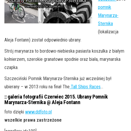
pomnik
Marynarza-
Sternika
(lokalizacja
Aleja Fontann) został odpowiednio ubrany.
Strój marynarza to bordowo-niebieska pasiasta koszulka z białym
kołnierzem, szerokie granatowe spodnie oraz biała, marynarska
czapka.
Szczeciński Pomnik Marynarza-Sternika już wcześniej był
ubierany – w 2013 roku na finał The
Tall Ships Races
…
:: galeria fotografii Czerwiec 2015. Ubrany Pomnik
Marynarza-Sternika @ Aleja Fontann
foto dzięki
www.ddfoto.pl
wszelkie prawa zastrzeżone