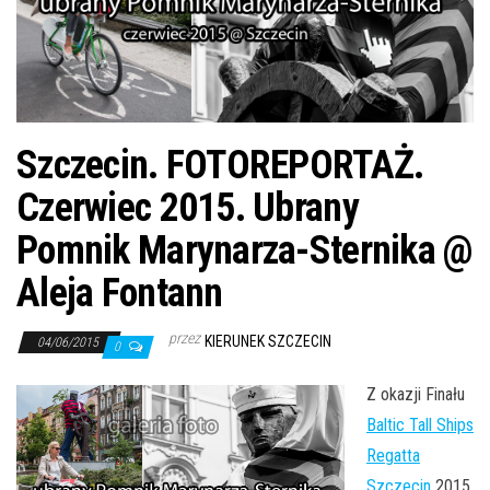
j
ę
Szczecin. FOTOREPORTAŻ.
Czerwiec 2015. Ubrany
Pomnik Marynarza-Sternika @
Aleja Fontann
przez
KIERUNEK SZCZECIN
04/06/2015
0
Z okazji Finału
Baltic Tall Ships
Regatta
Szczecin
2015