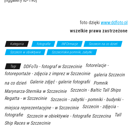
[nggallery id=190]
foto dzięki
www.ddfoto.pl
wszelkie prawa zastrzeżone
Kategoria
fotografie
INFOrmacje
Szczecin na co dzień
Szczecin w obiektywie
Szczecińskie pomniki, zabytki
fotorelacje -
DDFoTo - fotograf w Szczecinie
Tagi
fotoreportaże - zdjęcia z imprez w Szczecinie
galeria Szczecin
Galerie zdjęć - galerie fotografii
na co dzień
Pomnik
Szczecin - Baltic Tall Ships
Marynarza-Sternika w Szczecinie
Regatta - w Szczecinie
Szczecin - zabytki - pomniki - budynki -
Szczecin - zdjęcia -
miejsca reprezentacyjne - w Szczecinie
fotografie
Tall
Szczecin w obiektywie - fotografie Szczecina
Ship Races w Szczecinie