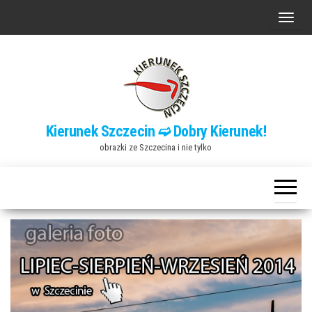
Przejdź
P
do
r
treści
z
e
ł
ą
Kierunek Szczecin ➫ Dobry Kierunek!
c
obrazki ze Szczecina i nie tylko
z
n
a
w
i
g
a
c