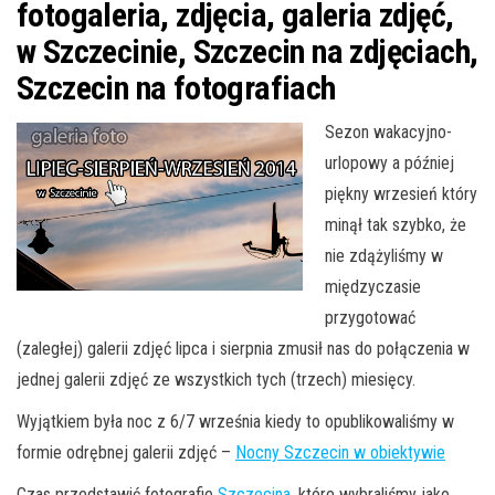
fotogaleria, zdjęcia, galeria zdjęć,
w Szczecinie, Szczecin na zdjęciach,
Szczecin na fotografiach
Sezon wakacyjno-
urlopowy a później
piękny wrzesień który
minął tak szybko, że
nie zdążyliśmy w
międzyczasie
przygotować
(zaległej) galerii zdjęć lipca i sierpnia zmusił nas do połączenia w
jednej galerii zdjęć ze wszystkich tych (trzech) miesięcy.
Wyjątkiem była noc z 6/7 września kiedy to opublikowaliśmy w
formie odrębnej galerii zdjęć –
Nocny Szczecin w obiektywie
Czas przedstawić fotografie
Szczecina
, które wybraliśmy jako