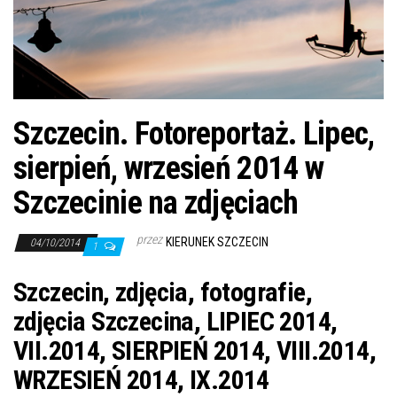
j
ę
Szczecin. Fotoreportaż. Lipec,
sierpień, wrzesień 2014 w
Szczecinie na zdjęciach
przez
KIERUNEK SZCZECIN
04/10/2014
1
Szczecin, zdjęcia, fotografie,
zdjęcia Szczecina, LIPIEC 2014,
VII.2014, SIERPIEŃ 2014, VIII.2014,
WRZESIEŃ 2014, IX.2014