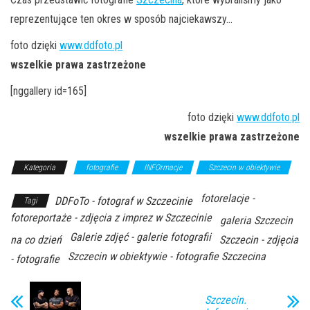
reprezentujące ten okres w sposób najciekawszy…
foto dzięki
www.ddfoto.pl
wszelkie prawa zastrzeżone
[nggallery id=165]
foto dzięki
www.ddfoto.pl
wszelkie prawa zastrzeżone
Kategoria
fotografie
INFOrmacje
Szczecin w obiektywie
fotorelacje -
DDFoTo - fotograf w Szczecinie
Tagi
fotoreportaże - zdjęcia z imprez w Szczecinie
galeria Szczecin
Galerie zdjęć - galerie fotografii
na co dzień
Szczecin - zdjęcia
Szczecin w obiektywie - fotografie Szczecina
- fotografie
Szczecin.