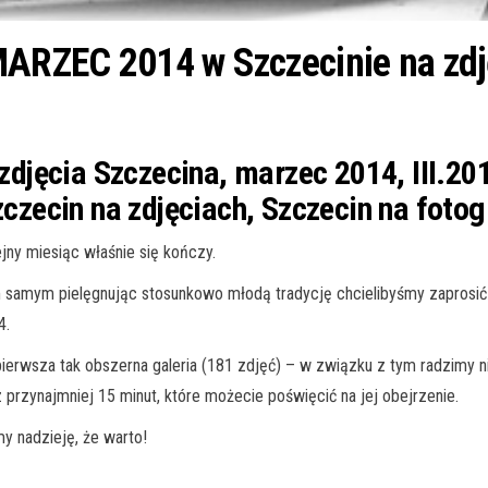
 MARZEC 2014 w Szczecinie na zd
 zdjęcia Szczecina, marzec 2014, III.201
zczecin na zdjęciach, Szczecin na fotog
jny miesiąc właśnie się kończy.
 samym pielęgnując stosunkowo młodą tradycję chcielibyśmy zaprosić
4.
ierwsza tak obszerna galeria (181 zdjęć) – w związku z tym radzimy ni
 przynajmniej 15 minut, które możecie poświęcić na jej obejrzenie.
y nadzieję, że warto!