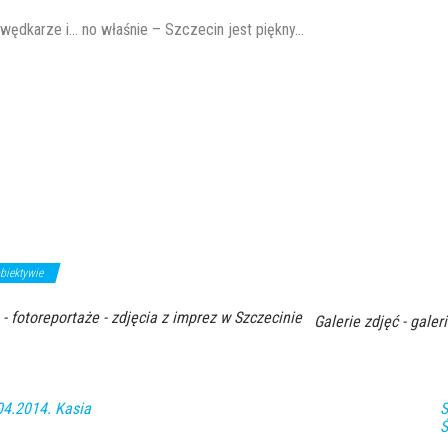
 wędkarze i… no właśnie – Szczecin jest piękny…
biektywie
 - fotoreportaże - zdjęcia z imprez w Szczecinie
Galerie zdjęć - galeri
04.2014. Kasia
S
Ś