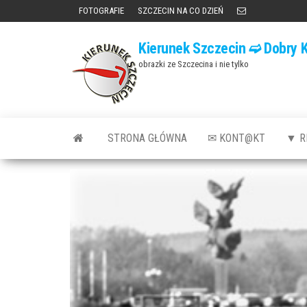
Przejdź
FOTOGRAFIE
SZCZECIN NA CO DZIEŃ
do
Kierunek Szczecin ➫ Dobry K
treści
obrazki ze Szczecina i nie tylko
STRONA GŁÓWNA
✉ KONT@KT
▼ R