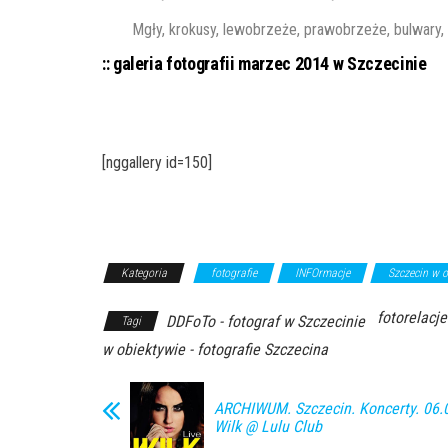
Mgły, krokusy, lewobrzeże, prawobrzeże, bulwary,
:: galeria fotografii marzec 2014 w Szczecinie
[nggallery id=150]
Kategoria
fotografie
INFOrmacje
Szczecin w o
fotorelacje
DDFoTo - fotograf w Szczecinie
Tagi
w obiektywie - fotografie Szczecina
ARCHIWUM. Szczecin. Koncerty. 06.
Wilk @ Lulu Club