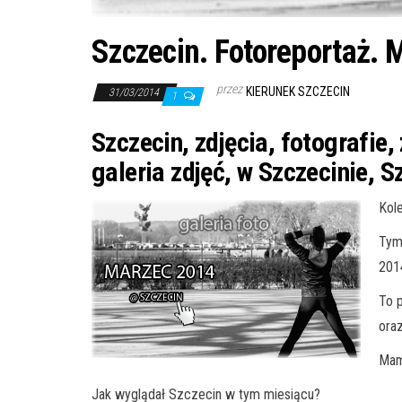
Szczecin. Fotoreportaż.
przez
KIERUNEK SZCZECIN
31/03/2014
1
Szczecin, zdjęcia, fotografie,
galeria zdjęć, w Szczecinie, S
Kole
Tym
201
To p
oraz
Mam
Jak wyglądał Szczecin w tym miesiącu?