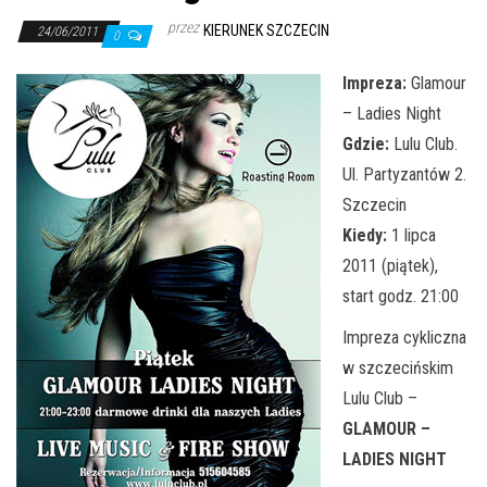
j
przez
KIERUNEK SZCZECIN
ę
24/06/2011
0
Impreza:
Glamour
– Ladies Night
Gdzie:
Lulu Club.
Ul. Partyzantów 2.
Szczecin
Kiedy:
1 lipca
2011 (piątek),
start godz. 21:00
Impreza cykliczna
w szczecińskim
Lulu Club –
GLAMOUR –
LADIES NIGHT