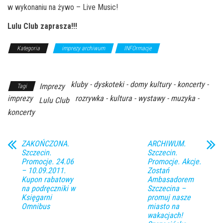
w wykonaniu na żywo – Live Music!
Lulu Club zaprasza!!!
Kategoria
imprezy archiwum
INFOrmacje
Z Archiwum
Kierunku
kluby - dyskoteki - domy kultury - koncerty -
Imprezy
Tagi
imprezy
rozrywka - kultura - wystawy - muzyka -
Lulu Club
koncerty
ZAKOŃCZONA.
ARCHIWUM.
Szczecin.
Szczecin.
Promocje. 24.06
Promocje. Akcje.
– 10.09.2011.
Zostań
Kupon rabatowy
Ambasadorem
na podręczniki w
Szczecina –
Księgarni
promuj nasze
Omnibus
miasto na
wakacjach!