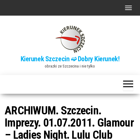
Przejdź
P
do
r
treści
z
e
ł
ą
Kierunek Szczecin ➫ Dobry Kierunek!
c
obrazki ze Szczecina i nie tylko
z
n
a
w
i
ARCHIWUM. Szczecin.
g
Imprezy. 01.07.2011. Glamour
a
– Ladies Night. Lulu Club
c