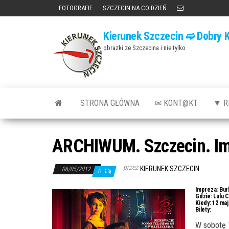
Przejdź
FOTOGRAFIE
SZCZECIN NA CO DZIEŃ
do
Kierunek Szczecin ➫ Dobry K
treści
obrazki ze Szczecina i nie tylko
STRONA GŁÓWNA
✉ KONT@KT
▼ R
ARCHIWUM. Szczecin. Imp
przez
KIERUNEK SZCZECIN
06/05/2012
0
Impreza:
Burl
Gdzie:
Lulu C
Kiedy:
12 maja
Bilety:
W sobotę 1