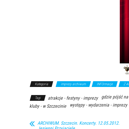
Kategoria
imprezy archiwum
INFOrmacje
Z A
gdzie pójść na
atrakcje - festyny - imprezy
Tagi
występy - wydarzenia - imprezy 
kluby - w Szczecinie
ARCHIWUM. Szczecin. Koncerty. 12.05.2012.
Jesienni Przyjaciele