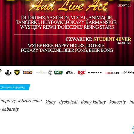
rchiwum Kierunku
 imprezę w Szczecinie
kluby - dyskoteki - domy kultury - koncerty - i
- kabarety
A
1