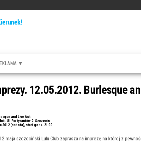
ierunek!
EKLAMA ▼
rezy. 12.05.2012. Burlesque and
esque and Live Act
lub. Ul. Partyzantów 2. Szczecin
 2012 (sobota), start godz. 21:00
2 maja szczeciński Lulu Club zaprasza na imprezę na której z pewnośc