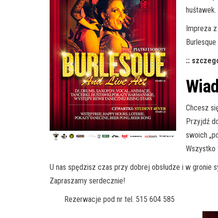
huśtawek.
Impreza z
Burlesque 
:: szczeg
Wiad
Chcesz si
Przyjdź do
swoich „p
Wszystko 
U nas spędzisz czas przy dobrej obsłudze i w gronie 
Zapraszamy serdecznie!
Rezerwacje pod nr tel. 515 604 585