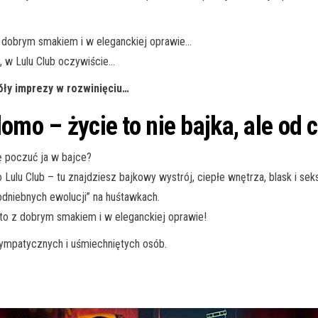
 dobrym smakiem i w eleganckiej oprawie…
, w Lulu Club oczywiście…
óły imprezy w rozwinięciu…
omo – życie to nie bajka, ale od
ę poczuć ja w bajce?
 Lulu Club – tu znajdziesz bajkowy wystrój, ciepłe wnętrza, blask i se
odniebnych ewolucji” na huśtawkach.
to z dobrym smakiem i w eleganckiej oprawie!
sympatycznych i uśmiechniętych osób.