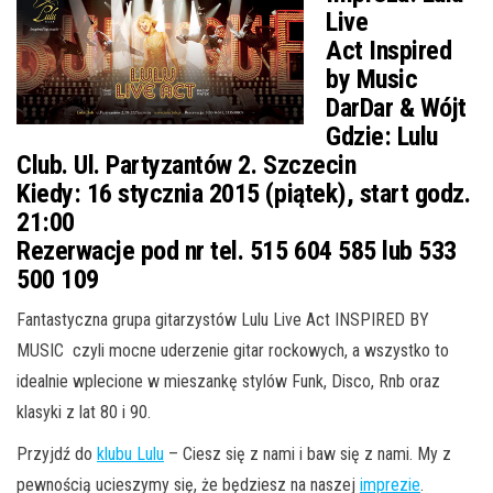
Live
Act
Inspired
by Music
DarDar & Wójt
Gdzie:
Lulu
Club. Ul. Partyzantów 2. Szczecin
Kiedy:
16 stycznia 2015 (piątek), start godz.
21:00
Rezerwacje pod nr tel. 515 604 585 lub 533
500 109
Fantastyczna grupa gitarzystów Lulu Live Act INSPIRED BY
MUSIC czyli mocne uderzenie gitar rockowych, a wszystko to
idealnie
wplecione w mieszankę stylów Funk, Disco, Rnb oraz
klasyki z lat 80 i 90.
Przyjdź do
klubu Lulu
– Ciesz się z nami i baw się z nami. My z
pewnością ucieszymy się, że będziesz na naszej
imprezie
.