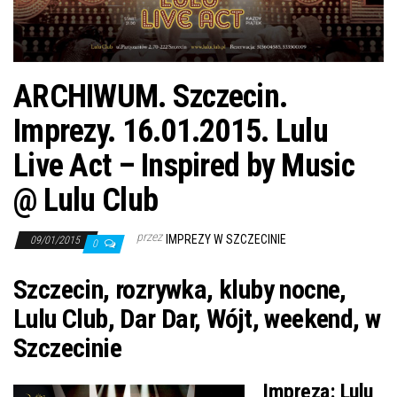
j
ę
ARCHIWUM. Szczecin.
Imprezy. 16.01.2015. Lulu
Live Act – Inspired by Music
@ Lulu Club
przez
IMPREZY W SZCZECINIE
09/01/2015
0
Szczecin, rozrywka, kluby nocne,
Lulu Club, Dar Dar, Wójt, weekend, w
Szczecinie
Impreza: Lulu