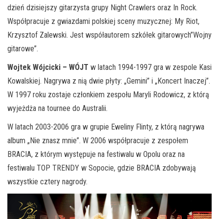
dzień dzisiejszy gitarzysta grupy Night Crawlers oraz In Rock.
Współpracuje z gwiazdami polskiej sceny muzycznej: My Riot,
Krzysztof Zalewski. Jest współautorem szkółek gitarowych”Wojny
gitarowe”.
Wojtek Wójcicki – WÓJT
w latach 1994-1997 gra w zespole Kasi
Kowalskiej. Nagrywa z nią dwie płyty: „Gemini” i „Koncert Inaczej”.
W 1997 roku zostaje członkiem zespołu Maryli Rodowicz, z którą
wyjeżdża na tournee do Australii.
W latach 2003-2006 gra w grupie Eweliny Flinty, z którą nagrywa
album „Nie znasz mnie”. W 2006 współpracuje z zespołem
BRACIA, z którym występuje na festiwalu w Opolu oraz na
festiwalu TOP TRENDY w Sopocie, gdzie BRACIA zdobywają
wszystkie cztery nagrody.