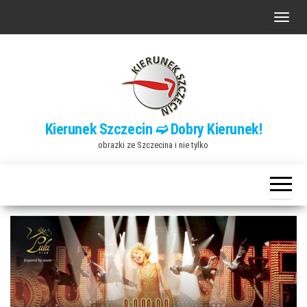
Przejdź
P
do
r
treści
z
e
ł
ą
Kierunek Szczecin ➫ Dobry Kierunek!
c
obrazki ze Szczecina i nie tylko
z
n
a
w
i
g
a
c