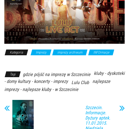
Kategoria
Imprezy
imprezy archiwum
INFOrmacje
Z
Archiwum Kierunku
kluby - dyskoteki
gdzie pójść na imprezę w Szczecinie
Tagi
- domy kultury - koncerty - imprezy
najlepsze
Lulu Club
imprezy - najlepsze kluby - w Szczecinie
Szczecin.
Informacje.
Dyżury aptek.
11.01.2015.
Niedziela