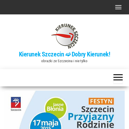
Przejdź
P
do
r
treści
z
e
ł
ą
Kierunek Szczecin ➫ Dobry Kierunek!
c
obrazki ze Szczecina i nie tylko
z
n
a
w
i
g
a
c