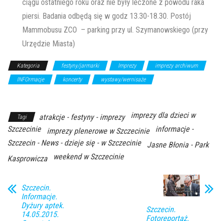
ciągu ostatniego roku oraz nie były leczone z powodu raka
piersi. Badania odbędą się w godz 13.30-18.30. Postój
Mammobusu ZCO – parking przy ul. Szymanowskiego (przy
Urzędzie Miasta)
Kategoria
festyny/jarmarki
Imprezy
imprezy archiwum
INFOrmacje
koncerty
wystawy/wernisaże
Z Archiwum
Kierunku
imprezy dla dzieci w
atrakcje - festyny - imprezy
Tagi
Szczecinie
informacje -
imprezy plenerowe w Szczecinie
Szczecin - News - dzieje się - w Szczecinie
Jasne Błonia - Park
weekend w Szczecinie
Kasprowicza
Szczecin.
Informacje.
Dyżury aptek.
Szczecin.
14.05.2015.
Fotoreportaż.