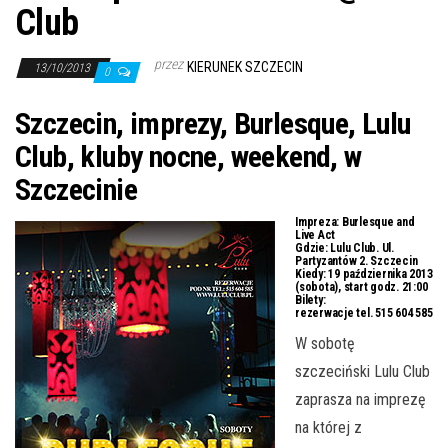
j
Club
ę
przez
KIERUNEK SZCZECIN
13/10/2013
0
Szczecin, imprezy, Burlesque, Lulu
Club, kluby nocne, weekend, w
Szczecinie
Impreza:
Burlesque and
Live Act
Gdzie:
Lulu Club. Ul.
Partyzantów 2. Szczecin
Kiedy:
19 października 2013
(sobota), start godz. 21:00
Bilety:
rezerwacje tel. 515 604 585
W sobotę
szczeciński Lulu Club
zaprasza na imprezę
na której z