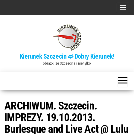
Przejdź
P
do
r
treści
z
e
ł
ą
Kierunek Szczecin ➫ Dobry Kierunek!
c
obrazki ze Szczecina i nie tylko
z
n
a
w
i
ARCHIWUM. Szczecin.
g
IMPREZY. 19.10.2013.
a
Burlesque and Live Act @ Lulu
c