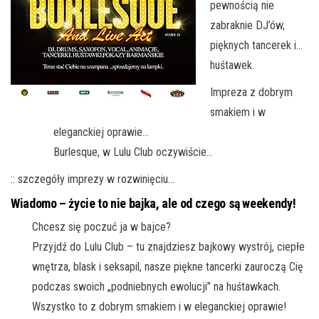
pewnością nie
zabraknie DJ’ów,
pięknych tancerek i…
huśtawek.
Impreza z dobrym
smakiem i w
eleganckiej oprawie…
Burlesque, w Lulu Club oczywiście…
:: szczegóły imprezy w rozwinięciu…
Wiadomo – życie to nie bajka, ale od czego są weekendy!
Chcesz się poczuć ja w bajce?
Przyjdź do Lulu Club – tu znajdziesz bajkowy wystrój, ciepłe
wnętrza, blask i seksapil, nasze piękne tancerki zauroczą Cię
podczas swoich „podniebnych ewolucji” na huśtawkach.
Wszystko to z dobrym smakiem i w eleganckiej oprawie!