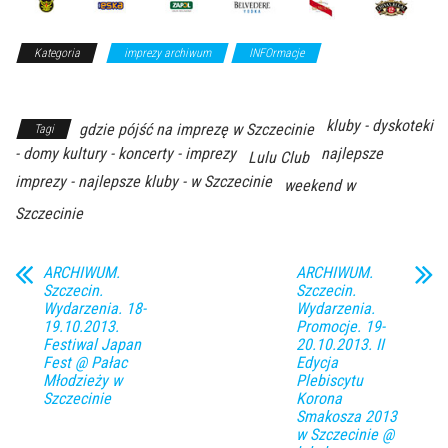
Kategoria
imprezy archiwum
INFOrmacje
Z Archiwum
Kierunku
kluby - dyskoteki
gdzie pójść na imprezę w Szczecinie
Tagi
- domy kultury - koncerty - imprezy
najlepsze
Lulu Club
imprezy - najlepsze kluby - w Szczecinie
weekend w
Szczecinie
ARCHIWUM.
ARCHIWUM.
Szczecin.
Szczecin.
Wydarzenia. 18-
Wydarzenia.
19.10.2013.
Promocje. 19-
Festiwal Japan
20.10.2013. II
Fest @ Pałac
Edycja
Młodzieży w
Plebiscytu
Szczecinie
Korona
Smakosza 2013
w Szczecinie @