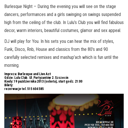
Burlesque Night – During the evening you will see on the stage
dancers, performances and a girls swinging on swings suspended
high from the ceiling of the club. In Lulu’s Club you will find fabulous
decor, warm interiors, beautiful costumes, glamor and sex appeal.
DJ will play for You. In his sets you can hear the mix of styles,
Funk, Disco, Rnb, House and classics from the 80’s and 90
carefully selected remixes and mashup’ach which is fun until the
morning.
Impreza:
Burlesque and Live Act
Gdzie:
Lulu Club. Ul. Partyzantów 2. Szczecin
Kiedy:
19 października 2013 (sobota), start godz. 21:00
Bilety:
rezerwacje tel. 515 604 585