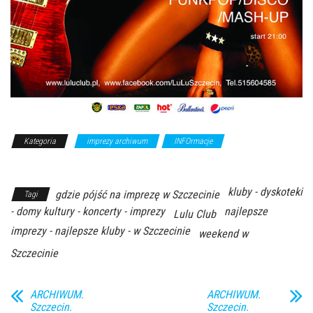
Kategoria
imprezy archiwum
INFOrmacje
Z Archiwum
Kierunku
kluby - dyskoteki
gdzie pójść na imprezę w Szczecinie
Tagi
- domy kultury - koncerty - imprezy
najlepsze
Lulu Club
imprezy - najlepsze kluby - w Szczecinie
weekend w
Szczecinie
ARCHIWUM.
ARCHIWUM.
Szczecin.
Szczecin.