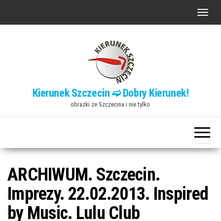
Przejdź
P
do
r
treści
z
e
ł
ą
Kierunek Szczecin ➫ Dobry Kierunek!
c
obrazki ze Szczecina i nie tylko
z
n
a
w
i
ARCHIWUM. Szczecin.
g
Imprezy. 22.02.2013. Inspired
a
by Music. Lulu Club
c