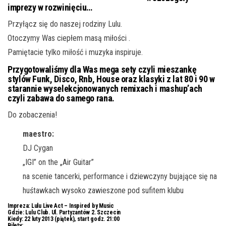
imprezy w rozwinięciu…
Przyłącz się do naszej rodziny Lulu.
Otoczymy Was ciepłem masą miłości .
Pamiętacie tylko miłość i muzyka inspiruje.
Przygotowaliśmy dla Was mega sety czyli mieszankę
stylów Funk, Disco, Rnb, House oraz klasyki z lat 80 i 90 w
starannie wyselekcjonowanych remixach i mashup’ach
czyli zabawa do samego rana.
Do zobaczenia!
maestro:
DJ Cygan
„IGI” on the „Air Guitar”
na scenie tancerki, performance i dziewczyny bujające się na
huśtawkach wysoko zawieszone pod sufitem klubu
Impreza:
Lulu Live Act – Inspired by Music
Gdzie:
Lulu Club. Ul. Partyzantów 2. Szczecin
Kiedy: 22 luty 2013 (piątek), start godz. 21:00
Bilety: