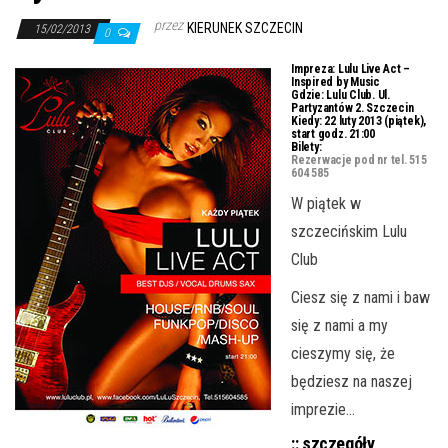
j
przez
KIERUNEK SZCZECIN
ę
15/02/2013
0
Impreza: Lulu Live Act –
Inspired by Music
Gdzie: Lulu Club. Ul.
Partyzantów 2. Szczecin
Kiedy: 22 luty 2013 (piątek),
start godz. 21:00
Bilety:
Rezerwacje pod nr tel. 515
604 585
W piątek w
szczecińskim Lulu
Club
Ciesz się z nami i baw
się z nami a my
cieszymy się, że
będziesz na naszej
imprezie…
:: szczegóły