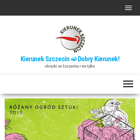
Przejdź
P
do
r
treści
z
e
ł
ą
Kierunek Szczecin ➫ Dobry Kierunek!
c
obrazki ze Szczecina i nie tylko
z
n
a
w
i
g
a
c