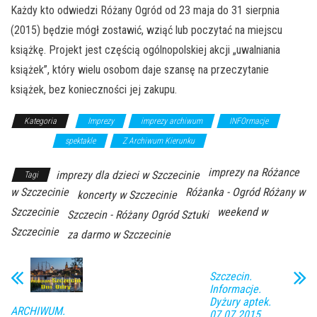
Każdy kto odwiedzi Różany Ogród od 23 maja do 31 sierpnia
(2015) będzie mógł zostawić, wziąć lub poczytać na miejscu
książkę. Projekt jest częścią ogólnopolskiej akcji „uwalniania
książek”, który wielu osobom daje szansę na przeczytanie
książek, bez konieczności jej zakupu.
Kategoria
Imprezy
imprezy archiwum
INFOrmacje
koncerty
spektakle
Z Archiwum Kierunku
imprezy na Różance
imprezy dla dzieci w Szczecinie
Tagi
w Szczecinie
Różanka - Ogród Różany w
koncerty w Szczecinie
Szczecinie
weekend w
Szczecin - Różany Ogród Sztuki
Szczecinie
za darmo w Szczecinie
Szczecin.
Informacje.
Dyżury aptek.
ARCHIWUM.
07.07.2015.