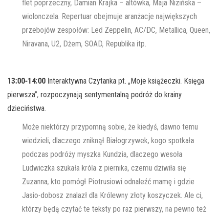
flet poprzeczny, Damian Krajka – altówka, Maja Nizińska –
wiolonczela. Repertuar obejmuje aranżacje największych
przebojów zespołów: Led Zeppelin, AC/DC, Metallica, Queen,
Niravana, U2, Dżem, SOAD, Republika itp.
13:00-14:00
Interaktywna Czytanka pt. „Moje książeczki. Księga
pierwsza”, rozpoczynają sentymentalną podróż do krainy
dzieciństwa.
Może niektórzy przypomną sobie, że kiedyś, dawno temu
wiedzieli, dlaczego zniknął Białogrzywek, kogo spotkała
podczas podróży myszka Kundzia, dlaczego wesoła
Ludwiczka szukała króla z piernika, czemu dziwiła się
Zuzanna, kto pomógł Piotrusiowi odnaleźć mamę i gdzie
Jasio-dobosz znalazł dla Królewny złoty koszyczek. Ale ci,
którzy będą czytać te teksty po raz pierwszy, na pewno też