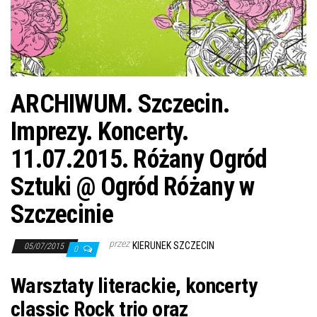
j
ę
ARCHIWUM. Szczecin.
Imprezy. Koncerty.
11.07.2015. Różany Ogród
Sztuki @ Ogród Różany w
Szczecinie
przez
KIERUNEK SZCZECIN
05/07/2015
0
Warsztaty literackie, koncerty
classic Rock trio oraz