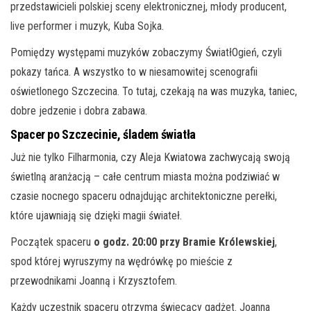
przedstawicieli polskiej sceny elektronicznej, młody producent,
live performer i muzyk, Kuba Sojka.
Pomiędzy występami muzyków zobaczymy ŚwiatłOgień, czyli
pokazy tańca. A wszystko to w niesamowitej scenografii
oświetlonego Szczecina. To tutaj, czekają na was muzyka, taniec,
dobre jedzenie i dobra zabawa.
Spacer po Szczecinie, śladem światła
Już nie tylko Filharmonia, czy Aleja Kwiatowa zachwycają swoją
świetlną aranżacją – całe centrum miasta można podziwiać w
czasie nocnego spaceru odnajdując architektoniczne perełki,
które ujawniają się dzięki magii świateł.
Początek spaceru
o godz. 20:00 przy Bramie Królewskiej
,
spod której wyruszymy na wędrówkę po mieście z
przewodnikami Joanną i Krzysztofem.
Każdy uczestnik spaceru otrzyma świecący gadżet. Joanna