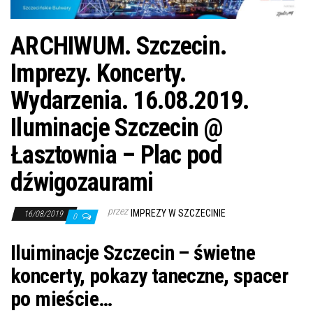
j
ę
ARCHIWUM. Szczecin.
Imprezy. Koncerty.
Wydarzenia. 16.08.2019.
Iluminacje Szczecin @
Łasztownia – Plac pod
dźwigozaurami
przez
IMPREZY W SZCZECINIE
16/08/2019
0
Iluiminacje Szczecin – świetne
koncerty, pokazy taneczne, spacer
po mieście…