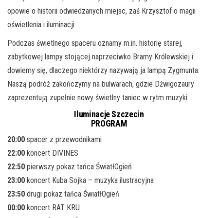
opowie o historii odwiedzanych miejsc, zaś Krzysztof o magii
oświetlenia i iluminacji.
Podczas świetlnego spaceru oznamy m.in. historię starej,
zabytkowej lampy stojącej naprzeciwko Bramy Królewskiej i
dowiemy się, dlaczego niektórzy nazywają ja lampą Zygmunta.
Naszą podróż zakończymy na bulwarach, gdzie Dźwigozaury
zaprezentują zupełnie nowy świetlny taniec w rytm muzyki.
Iluminacje Szczecin
PROGRAM
20:00
spacer z przewodnikami
22:00
koncert DIVINES
22:50
pierwszy pokaz tańca ŚwiatłOgień
23:00
koncert Kuba Sojka – muzyka ilustracyjna
23:50
drugi pokaz tańca ŚwiatłOgień
00:00
koncert RAT KRU