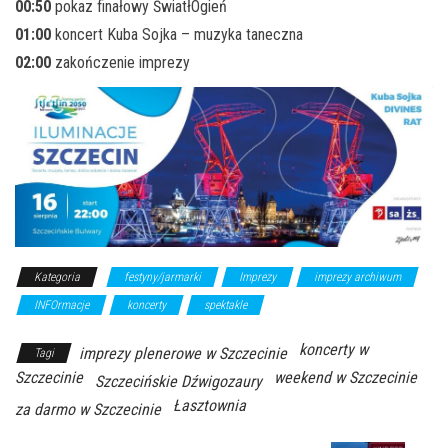
00:50
pokaz finałowy ŚwiatłOgień
01:00
koncert Kuba Sojka – muzyka taneczna
02:00
zakończenie imprezy
Kategoria
festyny/jarmarki
Imprezy
imprezy archiwum
INFOrmacje
koncerty
spektakle
koncerty w
imprezy plenerowe w Szczecinie
Tagi
Szczecinie
weekend w Szczecinie
Szczecińskie Dźwigozaury
Łasztownia
za darmo w Szczecinie