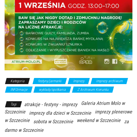
Kategoria
festyny/jarmarki
Imprezy
imprezy archiwum
INFOrmacje
wykłady/spotkania
Z Archiwum Kierunku
Galeria Atrium Molo w
atrakcje - festyny - imprezy
Tagi
Szczecinie
imprezy plenerowe
imprezy dla dzieci w Szczecinie
w Szczecinie
weekend w Szczecinie
sobota w Szczecinie
za
darmo w Szczecinie