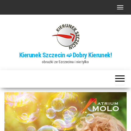
Przejdź
P
do
r
treści
z
e
ł
ą
Kierunek Szczecin ➫ Dobry Kierunek!
c
obrazki ze Szczecina i nie tylko
z
n
a
w
i
g
a
c